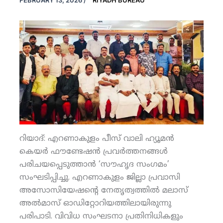
FEBRUARY 13, 2026
/
RIYADH BUREAU
റിയാദ്: എറണാകുളം പീസ് വാലി ഹ്യൂമന്‍
കെയര്‍ ഫൗണ്ടേഷന്‍ പ്രവര്‍ത്തനങ്ങള്‍
പരിചയപ്പെടുത്താന്‍ ‘സൗഹൃദ സംഗമം’
സംഘടിപ്പിച്ചു. എറണാകുളം ജില്ലാ പ്രവാസി
അസോസിയേഷന്റെ നേതൃത്വത്തില്‍ മലാസ്
അല്‍മാസ് ഓഡിറ്റോറിയത്തിലായിരുന്നു
പരിപാടി. വിവിധ സംഘടനാ പ്രതിനിധികളും