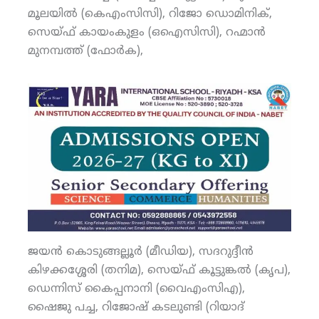
മൂലയില്‍ (കെഎംസിസി), റിജോ ഡൊമിനിക്,
സെയ്ഫ് കായംകുളം (ഒഐസിസി), റഹ്മാന്‍
മുനമ്പത്ത് (ഫോര്‍ക),
ജയന്‍ കൊടുങ്ങല്ലൂര്‍ (മീഡിയ), സദറുദ്ദീന്‍
കിഴക്കശ്ശേരി (തനിമ), സെയ്ഫ് കൂട്ടുങ്കല്‍ (കൃപ),
ഡെന്നിസ് കൈപ്പനാനി (വൈഎംസിഎ),
ഷൈജു പച്ച, റിജോഷ് കടലുണ്ടി (റിയാദ്