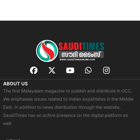
F
X
Y
W
I
a
-
o
h
n
c
t
u
a
s
ABOUT US
e
w
t
t
t
The first Malayalam magazine to publish and distribute in GCC.
b
i
u
s
a
We emphasise issues related to Indian expatriates in the Middle
o
t
b
a
g
East. In addition to news distribution through the website,
o
t
e
p
r
SaudiTimes has an active presence on the digital platform as
k
e
p
a
well.
r
m