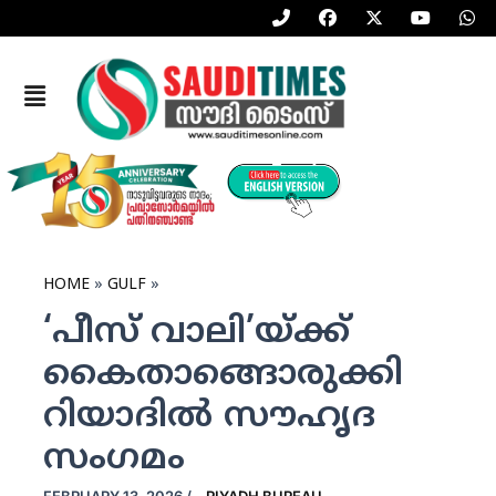
P
F
X
Y
W
Skip
h
a
-
o
h
to
o
c
t
u
a
n
e
w
t
t
content
e
b
i
u
s
Menu
-
o
t
b
a
a
o
t
e
p
l
k
e
p
t
r
HOME
GULF
‘പീസ് വാലി’യ്ക്ക്
കൈതാങ്ങൊരുക്കി
റിയാദില്‍ സൗഹൃദ
സംഗമം