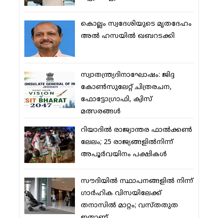
കൊല്ലം സ്വദേശിയുടെ മൃതദേഹം
അല്‍ ഹസയില്‍ ഖബറടക്കി
സ്വാതന്ത്ര്യദിനാഘോഷം: ജിദ്ദ
കോണ്‍സുലേറ്റ് ചിത്രരചന,
ഫോട്ടോഗ്രാഫി, ക്വിസ്
മത്സരങ്ങള്‍
റിയാദില്‍ രാജ്യാന്തര ഫാല്‍ക്കണ്‍
ലേലം; 25 രാജ്യങ്ങളില്‍നിന്ന്
അപൂര്‍വയിനം പക്ഷികള്‍
സൗദിയില്‍ സ്ഥാപനങ്ങളില്‍ നിന്ന്
ഗാര്‍ഹിക വിസയിലേക്ക്
തനാസില്‍ മാറ്റം; വസ്തതുത
ഇതാണ്