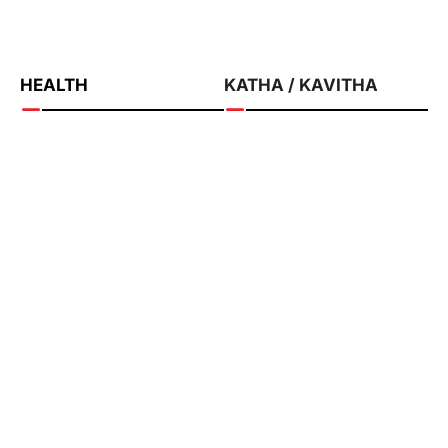
August 5, 2026
HEALTH
KATHA / KAVITHA
മരുഭൂമിയിൽ പൂത്ത ഉമ്മ
മനസ്സ്