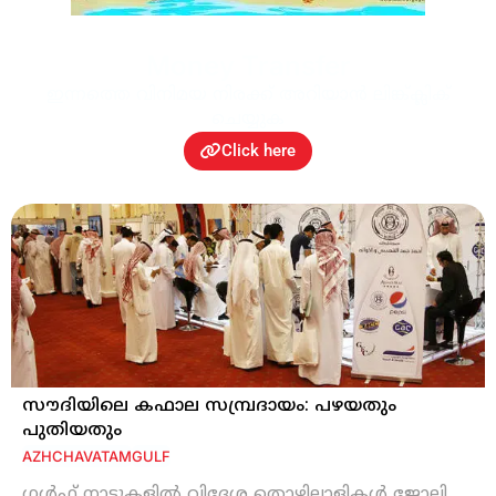
Money Transfer
ഇന്നത്തെ വിനിമയ നിരക്ക് അറിയാന്‍ ലിങ്ക്ക്ലിക്
ചെയ്യുക
Click here
സൗദിയിലെ കഫാല സമ്പ്രദായം: പഴയതും
പുതിയതും
AZHCHAVATAM
GULF
ഗള്‍ഫ് നാടുകളില്‍ വിദേശ തൊഴിലാളികള്‍ ജോലി