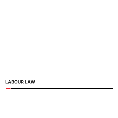
ബാക് സ്ട്രാപ്
ഭ്രാന്തന്‍
ജല്‍പനങ്ങള്‍
റൂഹ്
LABOUR LAW
ജാഗ്രത! നിങ്ങളുടെ ലൈസന്‍സും ഇഖാമയും
സോഷ്യല്‍ മീഡിയയില്‍ പങ്കുവെക്കുന്നുണ്ടോ?
കാത്തിരിക്കുന്നത് നിയമക്കുരുക്ക്!