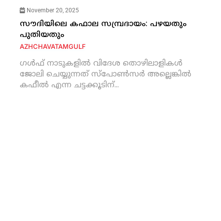
November 20, 2025
സൗദിയിലെ കഫാല സമ്പ്രദായം: പഴയതും
പുതിയതും
AZHCHAVATAM
GULF
ഗള്‍ഫ് നാടുകളില്‍ വിദേശ തൊഴിലാളികള്‍
ജോലി ചെയ്യുന്നത് സ്‌പോണ്‍സര്‍ അല്ലെങ്കില്‍
കഫീല്‍ എന്ന ചട്ടക്കൂടിന്...
'ഖലീഫ'യെത്തുന്നു; മാമ്പറയ്ക്കല്‍ ആമിര്‍
അലിയെ വരവേല്‍ക്കാന്‍ റിയാദ്
August 7, 2026
കൊല്ലം സ്വദേശിയുടെ മൃതദേഹം അല്‍
ഹസയില്‍ ഖബറടക്കി
August 6, 2026
സ്വാതന്ത്ര്യദിനാഘോഷം: ജിദ്ദ കോണ്‍സുലേറ്റ്
ചിത്രരചന, ഫോട്ടോഗ്രാഫി, ക്വിസ് മത്സരങ്ങള്‍
August 6, 2026