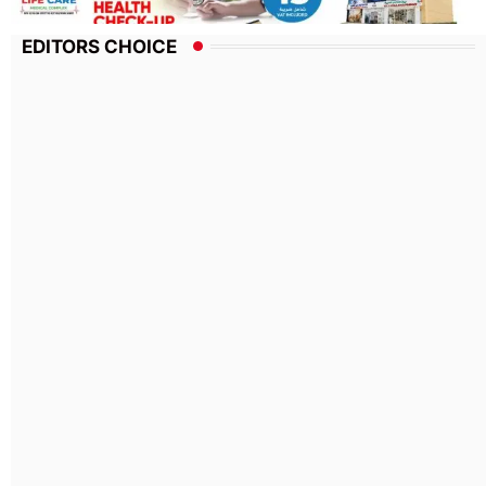
EDITORS CHOICE
ചൂട് അതികഠിനം; വരും ദിവസങ്ങളിലും
തുടരുമെന്ന് മുന്നറിയിപ്പ്
July 17, 2023