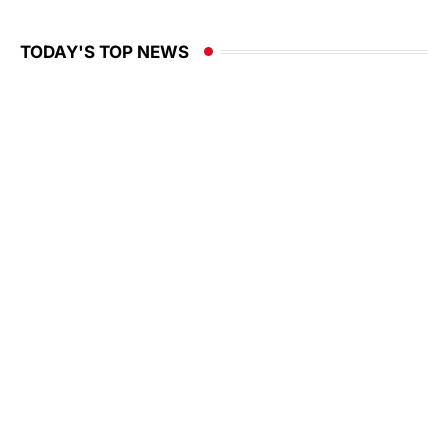
TODAY'S TOP NEWS
'ഖലീഫ'യെത്തുന്നു; മാമ്പറയ്ക്കല്‍
ആമിര്‍ അലിയെ വരവേല്‍ക്കാന്‍
റിയാദ്
SAUDI