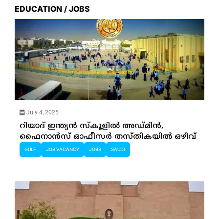
EDUCATION / JOBS
July 4, 2025
റിയാദ് ഇന്ത്യന്‍ സ്‌കൂളില്‍ അഡ്മിന്‍,
ഫൈനാന്‍സ് ഓഫീസര്‍ തസ്തികയില്‍ ഒഴിവ്
GULF
JOB VACANCY
JOBS
SAUDI