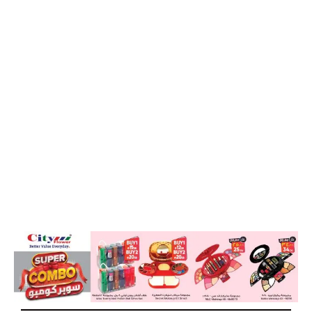
ചെക്കിലെ തിരുത്തലുകൾക്ക് ഇനി ഒപ്പിട്ടാലും
പണം കിട്ടില്ല; സിടിഎസ് നിയമങ്ങൾ
കർശനമാക്കി ബാങ്കുകൾ
ഒമാനിലെ പണിഷ്‌മെന്റ് എക്‌സിറ്റും ജിസിസി
രാജ്യങ്ങളിലെ തൊഴിൽ സാധ്യതകളും
73 വിദേശികള്‍ക്ക് പ്രീമിയം ഇഖാമ
റിലീസ് നേടാന്‍ അര്‍ഹത ഉണ്ടോ?