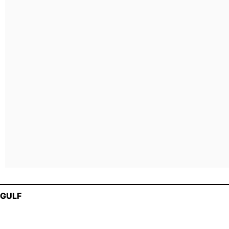
നവോദയ നാട്ടുത്സവം; പാടിത്തര്‍ത്ത്
നാഞ്ചിയമ്മയും പ്രസീദയും
November 7, 2022
GULF