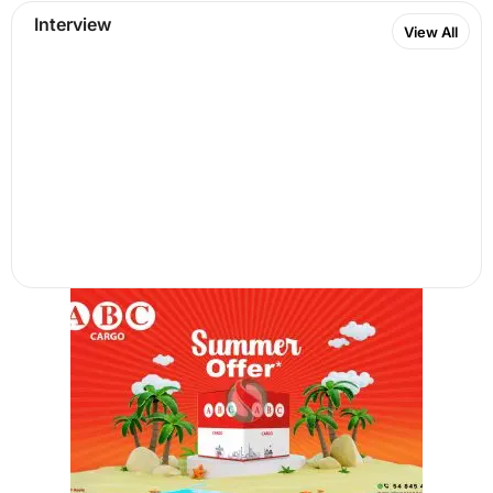
Interview
View All
പഠന നിലവാരം ഉയര്‍ത്തും; യാത്രാ പ്രശ്‌നം
പരിശോധിക്കും: ഇന്ത്യന്‍ സ്‌കൂള്‍
ചെയര്‍പേഴ്‌സന്‍