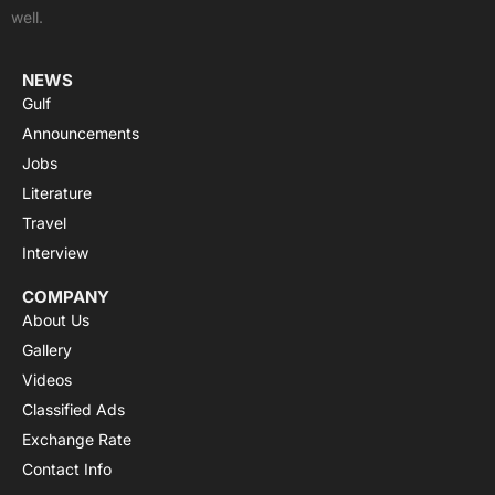
k
e
p
a
well.
r
m
NEWS
Gulf
Announcements
Jobs
Literature
Travel
Interview
COMPANY
About Us
Gallery
Videos
Classified Ads
Exchange Rate
Contact Info