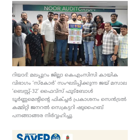
റിയാദ്: മലപ്പുറം ജില്ലാ കെഎംസിസി കായിക
വിഭാഗം ‘സ്‌കോര്‍’ സംഘടിപ്പിക്കുന്ന ജയ് മസാല
‘ബെസ്റ്റ്-32’ ഫൈവ്‌സ് ഫുട്‌ബോള്‍
ടൂര്‍ണ്ണമെന്റിന്റെ ഫിക്ച്ചര്‍ പ്രകാശനം സെന്‍ട്രല്‍
കമ്മിറ്റി ജനറല്‍ സെക്രട്ടറി ഷുഹൈബ്
പനങ്ങാങ്ങര നിര്‍വ്വഹിച്ചു.