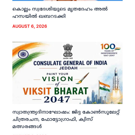
കൊല്ലം സ്വദേശിയുടെ മൃതദേഹം അല്‍
ഹസയില്‍ ഖബറടക്കി
AUGUST 6, 2026
സ്വാതന്ത്ര്യദിനാഘോഷം: ജിദ്ദ കോണ്‍സുലേറ്റ്
ചിത്രരചന, ഫോട്ടോഗ്രാഫി, ക്വിസ്
മത്സരങ്ങള്‍