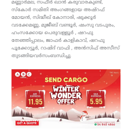
മണ്ണാര്‍മല, സഫീര്‍ ഖാന്‍ കരുവാരകുണ്ട്,
സ്‌കോര്‍ സമിതി അംഗങ്ങളായ അഷ്‌റഫ്
മോയന്‍, സിദ്ധീഖ് കോനാരി, ഷുക്കൂര്‍
വടക്കേമണ്ണ, മുജീബ് വണ്ടൂര്‍, ഷംസു വടപുരം,
ഹംസക്കോയ പെരുവള്ളൂര്‍ , ഷറഫു
തേഞ്ഞിപ്പാലം, ജാഫര്‍ കാളികാവ്, ഷറഫു
പൂക്കോട്ടൂര്‍, റാഷിദ് വാഫി , അന്‍സിഫ് അസീസ്
തുടങ്ങിയവര്‍സംബന്ധിച്ചു.