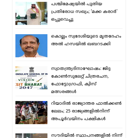
പശ്ചിമേഷ്യയില്‍ പുതിയ
പ്രതിരോധ സഖ്യം; ‘മക്ക കരാര്‍’
ഒപ്പുവെച്ചു
കൊല്ലം സ്വദേശിയുടെ മൃതദേഹം
അല്‍ ഹസയില്‍ ഖബറടക്കി
സ്വാതന്ത്ര്യദിനാഘോഷം: ജിദ്ദ
കോണ്‍സുലേറ്റ് ചിത്രരചന,
ഫോട്ടോഗ്രാഫി, ക്വിസ്
മത്സരങ്ങള്‍
റിയാദില്‍ രാജ്യാന്തര ഫാല്‍ക്കണ്‍
ലേലം; 25 രാജ്യങ്ങളില്‍നിന്ന്
അപൂര്‍വയിനം പക്ഷികള്‍
സൗദിയില്‍ സ്ഥാപനങ്ങളില്‍ നിന്ന്