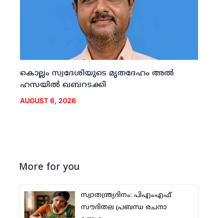
കൊല്ലം സ്വദേശിയുടെ മൃതദേഹം അല്‍
ഹസയില്‍ ഖബറടക്കി
AUGUST 6, 2026
More for you
സ്വാതന്ത്ര്യദിനം: പിഎംഎഫ്
സൗദിതല പ്രബന്ധ രചനാ