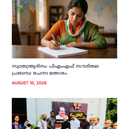
സ്വാതന്ത്ര്യദിനം: പിഎംഎഫ് സൗദിതല
പ്രബന്ധ രചനാ മത്സരം
AUGUST 10, 2026