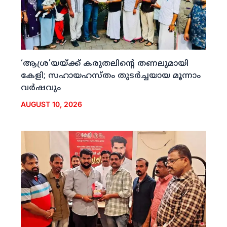
‘ആശ്ര’യയ്ക്ക് കരുതലിന്റെ തണലുമായി
കേളി; സഹായഹസ്തം തുടര്‍ച്ചയായ മൂന്നാം
വര്‍ഷവും
AUGUST 10, 2026