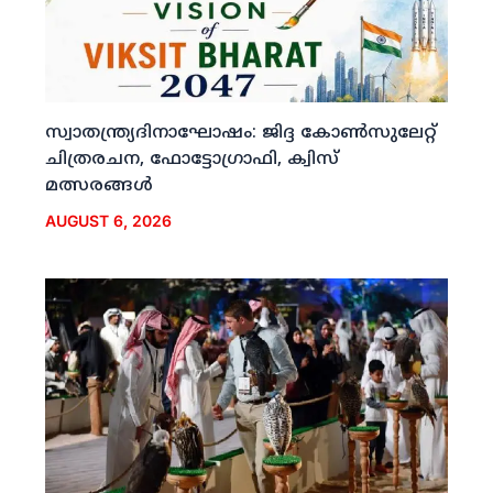
സ്വാതന്ത്ര്യദിനാഘോഷം: ജിദ്ദ കോണ്‍സുലേറ്റ്
ചിത്രരചന, ഫോട്ടോഗ്രാഫി, ക്വിസ്
മത്സരങ്ങള്‍
AUGUST 6, 2026