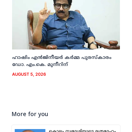
ഹാഷിം എന്‍ജിനീയര്‍ കര്‍മ്മ പുരസ്‌കാരം
ഡോ. എം.കെ. മുനീറിന്
AUGUST 5, 2026
More for you
കൊല്ലം സ്വദേശിയുടെ മൃതദേഹം