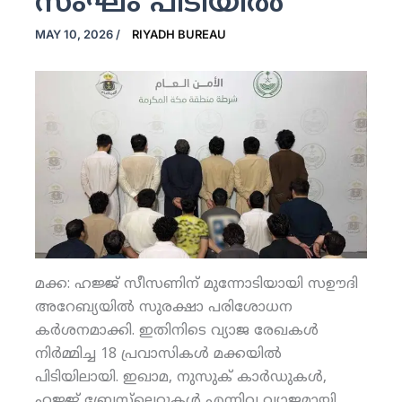
സംഘം പിടിയില്‍
MAY 10, 2026
/
RIYADH BUREAU
മക്ക: ഹജ്ജ് സീസണിന് മുന്നോടിയായി സഊദി
അറേബ്യയില്‍ സുരക്ഷാ പരിശോധന
കര്‍ശനമാക്കി. ഇതിനിടെ വ്യാജ രേഖകള്‍
നിര്‍മ്മിച്ച 18 പ്രവാസികള്‍ മക്കയില്‍
പിടിയിലായി. ഇഖാമ, നുസുക് കാര്‍ഡുകള്‍,
ഹജ്ജ് ബ്രേസ്‌ലെറ്റുകള്‍ എന്നിവ വ്യാജമായി