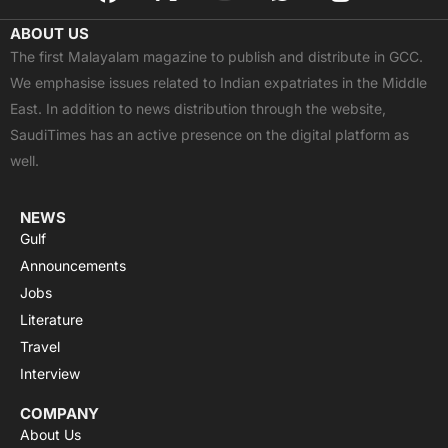
a
-
o
h
n
c
t
u
a
s
ABOUT US
e
w
t
t
t
The first Malayalam magazine to publish and distribute in GCC.
b
i
u
s
a
We emphasise issues related to Indian expatriates in the Middle
o
t
b
a
g
East. In addition to news distribution through the website,
o
t
e
p
r
SaudiTimes has an active presence on the digital platform as
k
e
p
a
well.
r
m
NEWS
Gulf
Announcements
Jobs
Literature
Travel
Interview
COMPANY
About Us