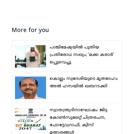
More for you
പശ്ചിമേഷ്യയില്‍ പുതിയ
പ്രതിരോധ സഖ്യം; ‘മക്ക കരാര്‍’
ഒപ്പുവെച്ചു
കൊല്ലം സ്വദേശിയുടെ മൃതദേഹം
അല്‍ ഹസയില്‍ ഖബറടക്കി
സ്വാതന്ത്ര്യദിനാഘോഷം: ജിദ്ദ
കോണ്‍സുലേറ്റ് ചിത്രരചന,
ഫോട്ടോഗ്രാഫി, ക്വിസ്
മത്സരങ്ങള്‍