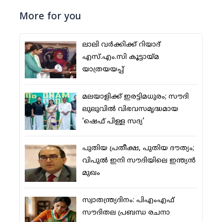
More for you
ലാലി വര്‍ക്കിക്ക് റിയാദ്
എസ്.എം.സി കൂട്ടായ്മ
യാത്രയയപ്പ്
മലയാളിക്ക് ഇരട്ടിമധുരം; സൗദി
ലുലുവില്‍ വിഭവസമൃദ്ധമായ
‘ഷെഫ് പിള്ള സദ്യ’
പുതിയ പ്രതീക്ഷ, പുതിയ ദൗത്യം;
വിപുല്‍ ഇനി സൗദിയിലെ ഇന്ത്യന്‍
മുഖം
സ്വാതന്ത്ര്യദിനം: പിഎംഎഫ്
സൗദിതല പ്രബന്ധ രചനാ