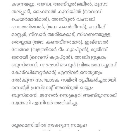
കടന്നമണ്ണ, അഡ്വ. അബ്ദുല്‍ജലീല്‍, മൂസാ
തലപ്പാടി, ഫൈസല്‍ കുനിയില്‍ (വൈസ്
ചെയര്‍മാന്‍മാര്‍), അബ്ദുല്‍ വഹാബ്
പാലത്തിങ്ങല്‍, (ജന. കണ്‍വീനര്‍), ഹനീഫ്
മാസ്റ്റര്‍, നിസാര്‍ അരീക്കോട്, സിഗബത്തുള്ള
തെയ്യാല (ജോ. കണ്‍വീനര്‍മാര്‍), ഇഖ്ബാല്‍
വേങ്ങര (വളണ്ടിയര്‍ ടീം ക്യാപ്റ്റന്‍), മുജീബ്
ഒതായി (വൈസ് ക്യാപ്റ്റന്‍), അബ്ദുസ്സലാം
ബുസ്താനി, നൗഷാദ് മടവൂര്‍ (വിജ്ഞാന ക്ലാസ്
കോര്‍ഡിനേറ്റര്‍മാര്‍) എന്നിവര്‍ നേതൃത്വം
നല്‍കുന്ന സംഘാടക സമിതി രൂപീകരിച്ചതായി
സെന്റര്‍ പ്രസിഡന്റ് അബ്ദുല്‍ ഖയ്യൂം
ബുസ്താനി, ജനറല്‍ സെക്രട്ടറി അബ്ദുറസാഖ്
സ്വലാഹി എന്നിവര്‍ അറിയിച്ചു.
ശുമൈസിയില്‍ നടക്കുന്ന സമൂഹ