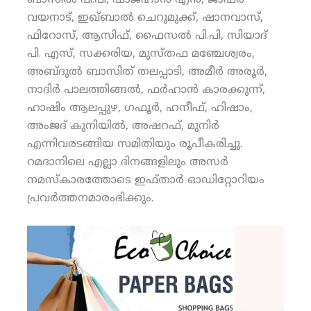
ബാസില്‍ പി.പി, ഷാജഹാന്‍ എന്‍, ജാഫര്‍
വയനാട്, ഇഖ്ബാല്‍ ചെറുമുക്ക്, ഷാനവാസ്,
ഫിറോസ്, ആസിഫ്, ഫൈസല്‍ പി.പി, സിയാദ്
പി. എസ്, സക്കരിയ, മുസ്തഫ മഞ്ചേശ്വരം,
അബ്ദുല്‍ ബാസിത് തലപ്പാടി, അമീര്‍ അരൂര്‍,
നാദിര്‍ പാലത്തിങ്ങല്‍, ഫര്‍ഹാന്‍ കാരക്കുന്ന്,
ഹാഷിം ആലപ്പുഴ, ഗഫൂര്‍, ഹനീഫ്, ഹിഷാം,
അംജദ് കുനിയില്‍, അഷറഫ്, മുനിര്‍
എന്നിവരടങ്ങിയ സമിതിയും രൂപീകരിച്ചു.
റമദാനിലെ എല്ലാ ദിനങ്ങളിലും അസര്‍
നമസ്‌കാരത്തോടെ ഇഫ്താര്‍ ഓഡിറ്റോറിയം
പ്രവര്‍ത്തനമാരംഭിക്കും.