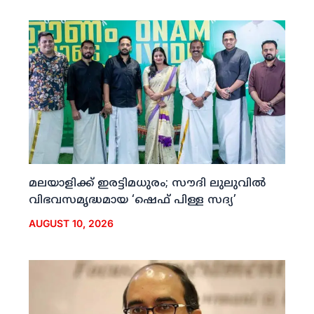
മലയാളിക്ക് ഇരട്ടിമധുരം; സൗദി ലുലുവില്‍
വിഭവസമൃദ്ധമായ ‘ഷെഫ് പിള്ള സദ്യ’
AUGUST 10, 2026