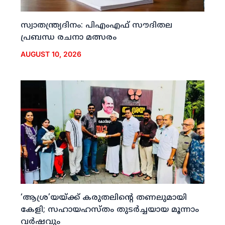
സ്വാതന്ത്ര്യദിനം: പിഎംഎഫ് സൗദിതല
പ്രബന്ധ രചനാ മത്സരം
AUGUST 10, 2026
‘ആശ്ര’യയ്ക്ക് കരുതലിന്റെ തണലുമായി
കേളി; സഹായഹസ്തം തുടര്‍ച്ചയായ മൂന്നാം
വര്‍ഷവും