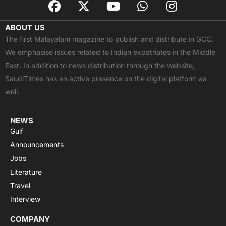
a
-
o
h
n
c
t
u
a
s
ABOUT US
e
w
t
t
t
The first Malayalam magazine to publish and distribute in GCC.
b
i
u
s
a
We emphasise issues related to Indian expatriates in the Middle
o
t
b
a
g
East. In addition to news distribution through the website,
o
t
e
p
r
SaudiTimes has an active presence on the digital platform as
k
e
p
a
well.
r
m
NEWS
Gulf
Announcements
Jobs
Literature
Travel
Interview
COMPANY