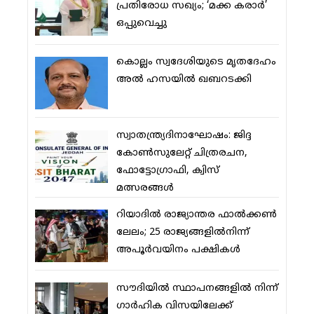
പ്രതിരോധ സഖ്യം; ‘മക്ക കരാര്‍’
ഒപ്പുവെച്ചു
കൊല്ലം സ്വദേശിയുടെ മൃതദേഹം
അല്‍ ഹസയില്‍ ഖബറടക്കി
സ്വാതന്ത്ര്യദിനാഘോഷം: ജിദ്ദ
കോണ്‍സുലേറ്റ് ചിത്രരചന,
ഫോട്ടോഗ്രാഫി, ക്വിസ്
മത്സരങ്ങള്‍
റിയാദില്‍ രാജ്യാന്തര ഫാല്‍ക്കണ്‍
ലേലം; 25 രാജ്യങ്ങളില്‍നിന്ന്
അപൂര്‍വയിനം പക്ഷികള്‍
സൗദിയില്‍ സ്ഥാപനങ്ങളില്‍ നിന്ന്
ഗാര്‍ഹിക വിസയിലേക്ക്