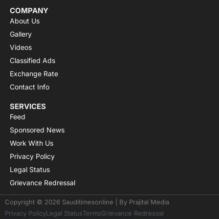
COMPANY
About Us
Gallery
Videos
Classified Ads
Exchange Rate
Contact Info
SERVICES
Feed
Sponsored News
Work With Us
Privacy Policy
Legal Status
Grievance Redressal
Copyright © 2026 Sauditimesonline | By
Prajital Media
Privacy Policy
Legal Status
Terms
Grievance Redressal