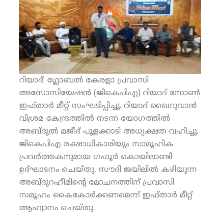
റിയാദ്: ഗ്ലോബല്‍ കേരളാ പ്രവാസി
അസോസിയേഷന്‍ (ജികെപിഎ) റിയാദ് സോണ്‍
ഇഫ്താര്‍ മീറ്റ് സംഘടിപ്പിച്ചു. റിയാദ് ഖൈറുവാന്‍
വിശ്രമ കേന്ദ്രത്തില്‍ നടന്ന യോഗത്തില്‍
അബ്ദുല്‍ മജീദ് പൂളക്കാടി അധ്യക്ഷത വഹിച്ചു.
ജികെപിഎ രക്ഷാധികാരിയും സാമൂഹിക
പ്രവര്‍ത്തകനുമായ ഗഫൂര്‍ കൊയിലാണ്ടി
ഉദ്ഘാടനം ചെയ്തു, സൗദി ജയിലില്‍ കഴിയുന്ന
അബ്ദുറഹീമിന്റെ മോചനത്തിന് പ്രവാസി
സമൂഹം കൈകോര്‍ക്കണമെന്ന് ഇഫ്താര്‍ മീറ്റ്
ആഹ്വാനം ചെയ്തു.