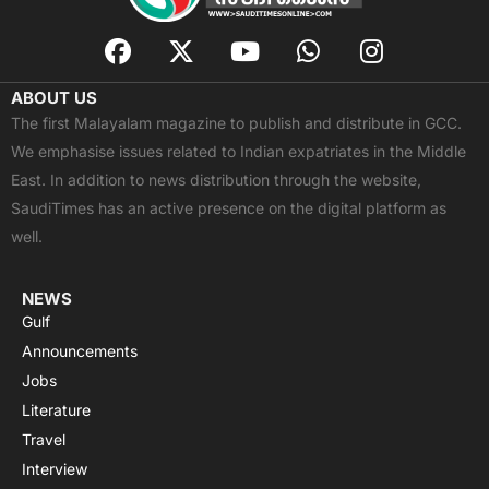
F
X
Y
W
I
a
-
o
h
n
c
t
u
a
s
ABOUT US
e
w
t
t
t
The first Malayalam magazine to publish and distribute in GCC.
b
i
u
s
a
We emphasise issues related to Indian expatriates in the Middle
o
t
b
a
g
East. In addition to news distribution through the website,
o
t
e
p
r
SaudiTimes has an active presence on the digital platform as
k
e
p
a
well.
r
m
NEWS
Gulf
Announcements
Jobs
Literature
Travel
Interview