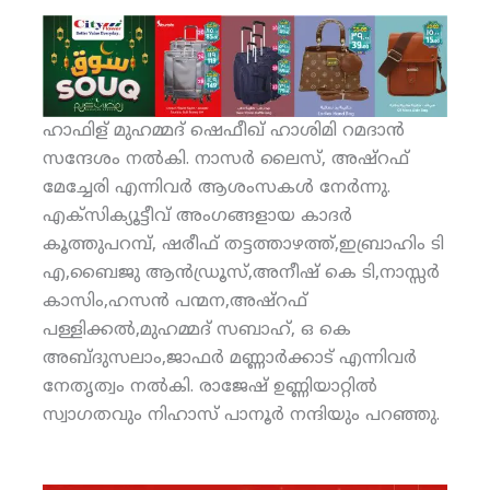
ഹാഫിള് മുഹമ്മദ് ഷെഫീഖ് ഹാശിമി റമദാന്‍
സന്ദേശം നല്‍കി. നാസര്‍ ലൈസ്, അഷ്‌റഫ്
മേച്ചേരി എന്നിവര്‍ ആശംസകള്‍ നേര്‍ന്നു.
എക്‌സിക്യൂട്ടീവ് അംഗങ്ങളായ കാദര്‍
കൂത്തുപറമ്പ്, ഷരീഫ് തട്ടത്താഴത്ത്,ഇബ്രാഹിം ടി
എ,ബൈജു ആന്‍ഡ്രൂസ്,അനീഷ് കെ ടി,നാസ്സര്‍
കാസിം,ഹസന്‍ പന്മന,അഷ്‌റഫ്
പള്ളിക്കല്‍,മുഹമ്മദ് സബാഹ്, ഒ കെ
അബ്ദുസലാം,ജാഫര്‍ മണ്ണാര്‍ക്കാട് എന്നിവര്‍
നേതൃത്വം നല്‍കി. രാജേഷ് ഉണ്ണിയാറ്റില്‍
സ്വാഗതവും നിഹാസ് പാനൂര്‍ നന്ദിയും പറഞ്ഞു.