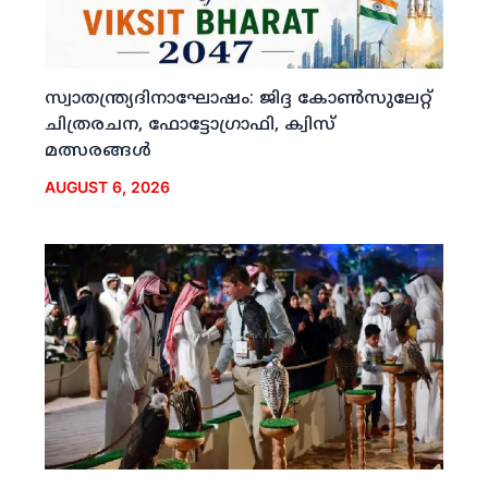
സ്വാതന്ത്ര്യദിനാഘോഷം: ജിദ്ദ കോണ്‍സുലേറ്റ്
ചിത്രരചന, ഫോട്ടോഗ്രാഫി, ക്വിസ്
മത്സരങ്ങള്‍
AUGUST 6, 2026