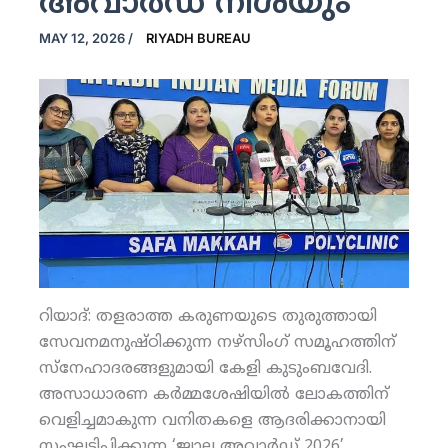
അവാര്‍ഡ് നിശയും
MAY 12, 2026
/
RIYADH BUREAU
റിയാദ്: തളരാത്ത കരുണയുടെ തുരുത്തായി
സേവനമനുഷ്ഠിക്കുന്ന നഴ്‌സിംഗ് സമൂഹത്തിന്
സ്‌നേഹാദരങ്ങളുമായി കേളി കുടുംബവേദി.
അസാധാരണ കര്‍മ്മശേഷിയില്‍ ലോകത്തിന്
വെളിച്ചമാകുന്ന വനിതകളെ ആദരിക്കാനായി
സംഘടിപ്പിക്കുന്ന ‘ജ്വാല അവാര്‍ഡ് 2026’