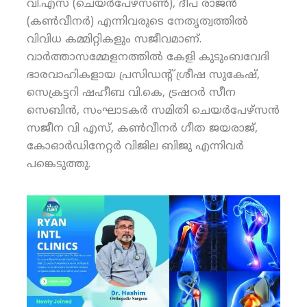
വി.എസ് (ചെയര്‍പേഴ്‌സണ്‍), ദീപ രാജന്‍
(കണ്‍വീനര്‍) എന്നിവരുടെ നേതൃത്വത്തില്‍
വിവിധ കമ്മിറ്റികളും സജീവമാണ്.
വാര്‍ത്താസമ്മേളനത്തില്‍ കേളി കുടുംബവേദി
ഭാരവാഹികളായ പ്രസിഡന്റ് ശ്രീഷ സുകേഷ്,
സെക്രട്ടറി ഷഹീബ വി.കെ, ട്രഷറര്‍ സീന
സെബിന്‍, സംഘാടകര്‍ സമിതി ചെയര്‍പേഴ്‌സന്‍
സജീന വി എസ്, കണ്‍വീനര്‍ ഗീത ജയരാജ്,
കോഓര്‍ഡിനേറ്റര്‍ വിജില ബിജു എന്നിവര്‍
പങ്കെടുത്തു.