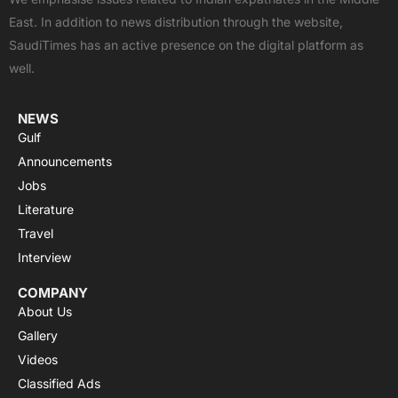
o
t
b
a
g
East. In addition to news distribution through the website,
o
t
e
p
r
SaudiTimes has an active presence on the digital platform as
k
e
p
a
well.
r
m
NEWS
Gulf
Announcements
Jobs
Literature
Travel
Interview
COMPANY
About Us
Gallery
Videos
Classified Ads