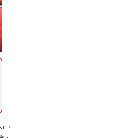
XT
കരുണയുടെ കൈവിളക്കുകള്‍ക്ക് ആദരം; മെഗാ ചിത്രരചനയും ‘ജ്വാല’ അവാര്‍ഡ് നിശയും