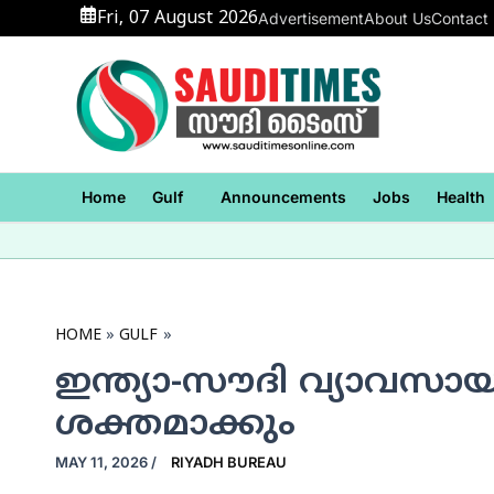
Skip
Fri, 07 August 2026
Advertisement
About Us
Contact
to
content
Home
Gulf
Announcements
Jobs
Health
HOME
GULF
ഇന്ത്യാ-സൗദി വ്യാവ
ശക്തമാക്കും
MAY 11, 2026
/
RIYADH BUREAU