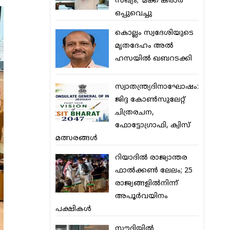
സഖ്യം; ‘മക്ക കരാര്‍’
ഒപ്പുവെച്ചു
കൊല്ലം സ്വദേശിയുടെ
മൃതദേഹം അല്‍
ഹസയില്‍ ഖബറടക്കി
സ്വാതന്ത്ര്യദിനാഘോഷം:
ജിദ്ദ കോണ്‍സുലേറ്റ്
ചിത്രരചന,
ഫോട്ടോഗ്രാഫി, ക്വിസ്
മത്സരങ്ങള്‍
റിയാദില്‍ രാജ്യാന്തര
ഫാല്‍ക്കണ്‍ ലേലം; 25
രാജ്യങ്ങളില്‍നിന്ന്
അപൂര്‍വയിനം
പക്ഷികള്‍
സൗദിയില്‍