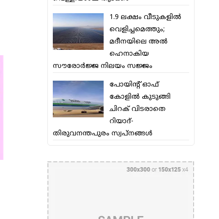
1.9 ലക്ഷം വീടുകളില്‍
വെളിച്ചമെത്തും;
മദീനയിലെ അല്‍
ഹെനാകിയ
സൗരോര്‍ജ്ജ നിലയം സജ്ജം
പോയിന്റ് ഓഫ്
കോളില്‍ കുടുങ്ങി
ചിറക് വിടരാതെ
റിയാദ്-
തിരുവനന്തപുരം സ്വപ്നങ്ങള്‍