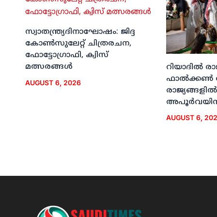
സ്വാതന്ത്ര്യദിനാഘോഷം: ജിദ്ദ
കോണ്‍സുലേറ്റ് ചിത്രരചന,
ഫോട്ടോഗ്രാഫി, ക്വിസ്
മത്സരങ്ങള്‍
റിയാദില്‍ രാ
ഫാല്‍ക്കണ്‍
AUGUST 6, 2026
രാജ്യങ്ങളില്‍
അപൂര്‍വയിന
AUGUST 6, 20