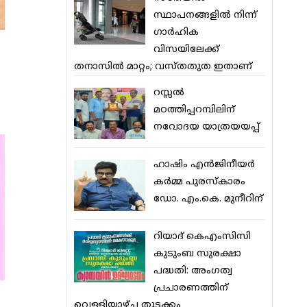
സ്ഥാപനങ്ങളില്‍ നിന്ന്
ഗാര്‍ഹിക
വിസയിലേക്ക്
തനാസില്‍ മാറ്റം; വസ്തതുത ഇതാണ്
റസ്സല്‍
മഠത്തിപ്പറമ്പിലിന്
നവോദയ യാത്രയയപ്പ്
ഹാഷിം എന്‍ജിനീയര്‍
കര്‍മ്മ പുരസ്‌കാരം
ഡോ. എം.കെ. മുനീറിന്
റിയാദ് കെഎംസിസി
കുടുംബ സുരക്ഷാ
പദ്ധതി: അംഗത്വ
പ്രചാരണത്തിന്
വെള്ളിയാഴ്ച തുടക്കം