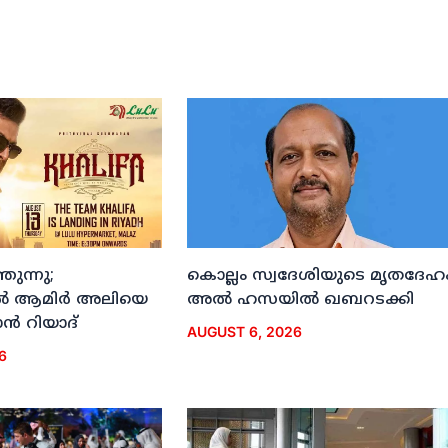
ുന്നു;
കൊല്ലം സ്വദേശിയുടെ മൃതദേഹ
ല്‍ ആമിര്‍ അലിയെ
അല്‍ ഹസയില്‍ ഖബറടക്കി
്‍ റിയാദ്
AUGUST 6, 2026
6