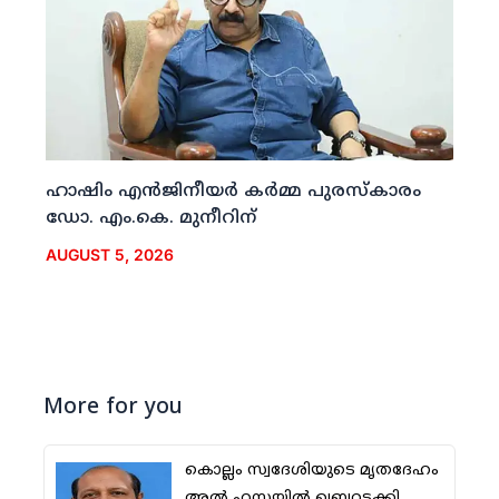
ഹാഷിം എന്‍ജിനീയര്‍ കര്‍മ്മ പുരസ്‌കാരം
ഡോ. എം.കെ. മുനീറിന്
AUGUST 5, 2026
More for you
കൊല്ലം സ്വദേശിയുടെ മൃതദേഹം
അല്‍ ഹസയില്‍ ഖബറടക്കി