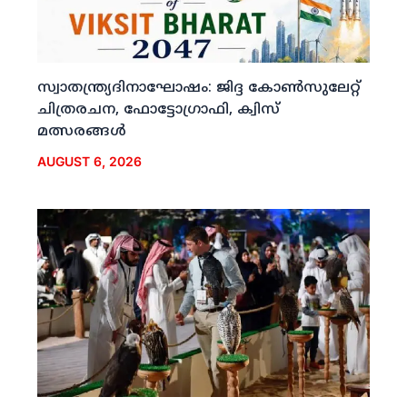
സ്വാതന്ത്ര്യദിനാഘോഷം: ജിദ്ദ കോണ്‍സുലേറ്റ്
ചിത്രരചന, ഫോട്ടോഗ്രാഫി, ക്വിസ്
മത്സരങ്ങള്‍
AUGUST 6, 2026