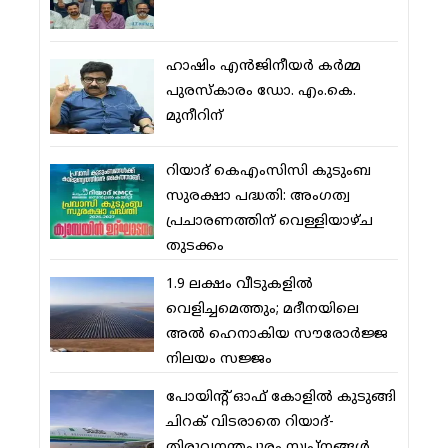
ഹാഷിം എന്‍ജിനീയര്‍ കര്‍മ്മ
പുരസ്‌കാരം ഡോ. എം.കെ.
മുനീറിന്
റിയാദ് കെഎംസിസി കുടുംബ
സുരക്ഷാ പദ്ധതി: അംഗത്വ
പ്രചാരണത്തിന് വെള്ളിയാഴ്ച
തുടക്കം
1.9 ലക്ഷം വീടുകളില്‍
വെളിച്ചമെത്തും; മദീനയിലെ
അല്‍ ഹെനാകിയ സൗരോര്‍ജ്ജ
നിലയം സജ്ജം
പോയിന്റ് ഓഫ് കോളില്‍ കുടുങ്ങി
ചിറക് വിടരാതെ റിയാദ്-
തിരുവനന്തപുരം സ്വപ്നങ്ങള്‍