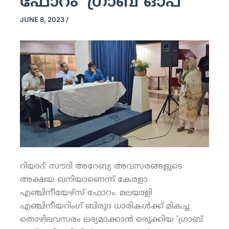
ഫോറം ‘ഗ്രാബ് ഓപ്’
JUNE 8, 2023
/
റിയാദ്: സൗദി അറേബ്യ അവസരങ്ങളുടെ
അക്ഷയ ഖനിയാണെന്ന് കേരളാ
എഞ്ചിനീയേഴ്‌സ് ഫോറം. മലയാളി
എഞ്ചിനീയറിംഗ് ബിരുദ ധാരികള്‍ക്ക് മികച്ച
തൊഴിലവസരം ലഭ്യമാക്കാന്‍ ഒരുക്കിയ ‘ഗ്രാബ്