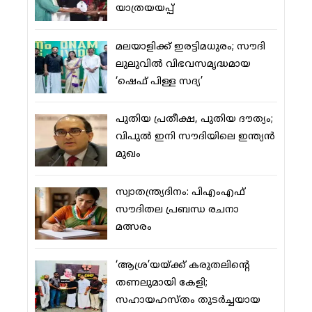
യാത്രയയപ്പ്
മലയാളിക്ക് ഇരട്ടിമധുരം; സൗദി
ലുലുവില്‍ വിഭവസമൃദ്ധമായ
‘ഷെഫ് പിള്ള സദ്യ’
പുതിയ പ്രതീക്ഷ, പുതിയ ദൗത്യം;
വിപുല്‍ ഇനി സൗദിയിലെ ഇന്ത്യന്‍
മുഖം
സ്വാതന്ത്ര്യദിനം: പിഎംഎഫ്
സൗദിതല പ്രബന്ധ രചനാ
മത്സരം
‘ആശ്ര’യയ്ക്ക് കരുതലിന്റെ
തണലുമായി കേളി;
സഹായഹസ്തം തുടര്‍ച്ചയായ