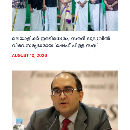
മലയാളിക്ക് ഇരട്ടിമധുരം; സൗദി ലുലുവില്‍
വിഭവസമൃദ്ധമായ ‘ഷെഫ് പിള്ള സദ്യ’
AUGUST 10, 2026