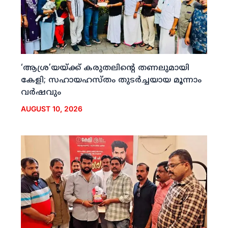
‘ആശ്ര’യയ്ക്ക് കരുതലിന്റെ തണലുമായി
കേളി; സഹായഹസ്തം തുടര്‍ച്ചയായ മൂന്നാം
വര്‍ഷവും
AUGUST 10, 2026