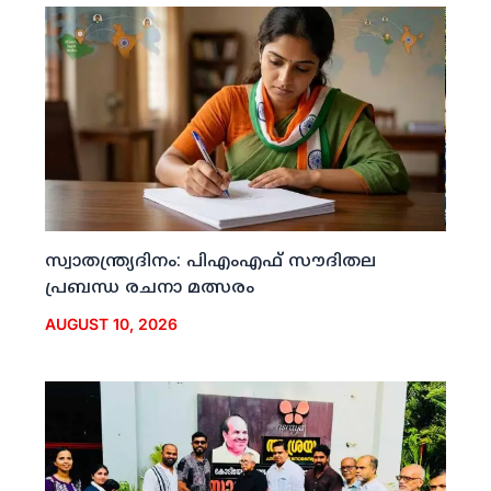
സ്വാതന്ത്ര്യദിനം: പിഎംഎഫ് സൗദിതല
പ്രബന്ധ രചനാ മത്സരം
AUGUST 10, 2026