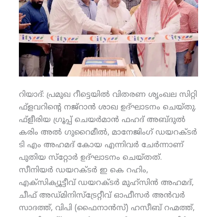
റിയാദ്: പ്രമുഖ റീട്ടെയില്‍ വിതരണ ശൃംഖല സിറ്റി
ഫ്‌ളവറിന്റെ നജ്‌റാന്‍ ശാഖ ഉദ്ഘാടനം ചെയ്തു.
ഫ്‌ളീരിയ ഗ്രൂപ്പ് ചെയര്‍മാന്‍ ഫഹദ് അബ്ദുല്‍
കരിം അല്‍ ഗുറൈമീല്‍, മാനേജിംഗ് ഡയറക്ടര്‍
ടി എം അഹമദ് കോയ എന്നിവര്‍ ചേര്‍ന്നാണ്
പുതിയ സ്‌റ്റോര്‍ ഉദ്ഘാടനം ചെയ്തത്.
സീനിയര്‍ ഡയറക്ടര്‍ ഇ കെ റഹിം,
എക്‌സിക്യൂട്ടീവ് ഡയറക്ടര്‍ മുഹ്‌സിന്‍ അഹമദ്,
ചീഫ് അഡ്മിനിസ്‌ട്രേറ്റീവ് ഓഫീസര്‍ അന്‍വര്‍
സാദത്ത്, വിപി (ഫൈനാന്‍സ്) ഹസീബ് റഹ്മത്ത്,