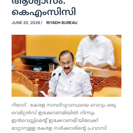
ആശ്വാസം:
കെഎംസിസി
JUNE 20, 2026
/
RIYADH BUREAU
റിയാദ് : കേരള സമ്പദ്‌വ്യവസ്ഥയെ വെറും ഒരു
റെമിറ്റൻസ് ഇക്കോണമിയിൽ നിന്നും
ഇൻവെസ്റ്റ്‌മെന്റ് ഇക്കോണമി’യിലേക്ക്
മാറ്റാനുള്ള കേരള സർക്കാരിന്റെ പ്രവാസി