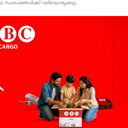
യ സംരംഭങ്ങള്‍ക്ക് വഴിയൊരുക്കും.