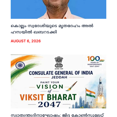
കൊല്ലം സ്വദേശിയുടെ മൃതദേഹം അല്‍
ഹസയില്‍ ഖബറടക്കി
AUGUST 6, 2026
സ്വാതന്ത്ര്യദിനാഘോഷം: ജിദ്ദ കോണ്‍സുലേറ്റ്