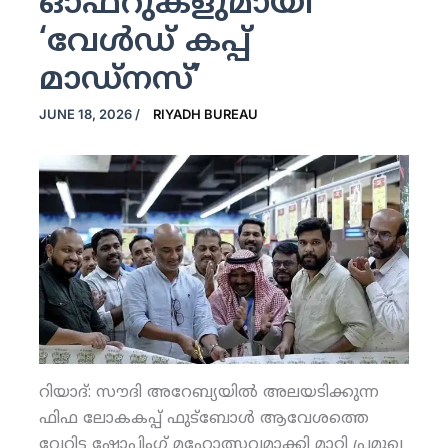
ഓഫറുകളുമായി
‘വേള്‍ഡ് കപ്പ്
മാഡ്‌നസ്’
JUNE 18, 2026
/
RIYADH BUREAU
റിയാദ്: സൗദി അറേബ്യയില്‍ അലയടിക്കുന്ന
ഫിഫ ലോകകപ്പ് ഫുട്‌ബോള്‍ ആവേശത്തെ
വേറിട്ട ഷോപ്പിംഗ് മഹോത്സവമാക്കി മാറ്റി പ്രമുഖ