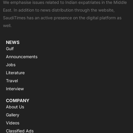
We emphasise issues related to Indian expatriates in the Middle
o
t
b
a
g
East. In addition to news distribution through the website,
o
t
e
p
r
SaudiTimes has an active presence on the digital platform as
k
e
p
a
well.
r
m
NEWS
Gulf
Announcements
Jobs
Literature
Travel
Interview
COMPANY
About Us
Gallery
Videos
Classified Ads