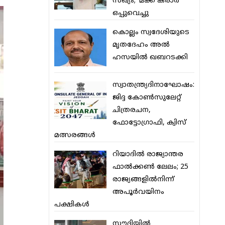
സഖ്യം; ‘മക്ക കരാര്‍’
ഒപ്പുവെച്ചു
കൊല്ലം സ്വദേശിയുടെ
മൃതദേഹം അല്‍
ഹസയില്‍ ഖബറടക്കി
സ്വാതന്ത്ര്യദിനാഘോഷം:
ജിദ്ദ കോണ്‍സുലേറ്റ്
ചിത്രരചന,
ഫോട്ടോഗ്രാഫി, ക്വിസ്
മത്സരങ്ങള്‍
റിയാദില്‍ രാജ്യാന്തര
ഫാല്‍ക്കണ്‍ ലേലം; 25
രാജ്യങ്ങളില്‍നിന്ന്
അപൂര്‍വയിനം
പക്ഷികള്‍
സൗദിയില്‍