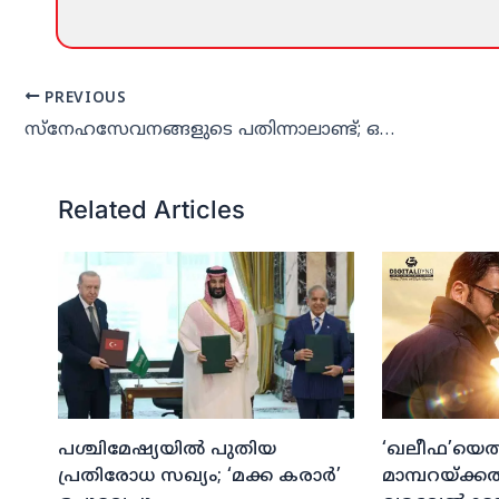
PREVIOUS
സ്‌നേഹസേവനങ്ങളുടെ പതിന്നാലാണ്ട്; ഒരുമയുടെ വസന്തം തീര്‍ത്ത് എസ്.എം.സി കൂട്ടായ്മ
Related Articles
പശ്ചിമേഷ്യയില്‍ പുതിയ
‘ഖലീഫ’യെത്ത
പ്രതിരോധ സഖ്യം; ‘മക്ക കരാര്‍’
മാമ്പറയ്ക്ക