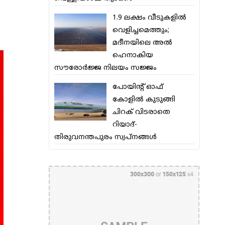
1.9 ലക്ഷം വീടുകളില്‍
വെളിച്ചമെത്തും;
മദീനയിലെ അല്‍
ഹെനാകിയ
സൗരോര്‍ജ്ജ നിലയം സജ്ജം
പോയിന്റ് ഓഫ്
കോളില്‍ കുടുങ്ങി
ചിറക് വിടരാതെ
റിയാദ്-
തിരുവനന്തപുരം സ്വപ്നങ്ങള്‍