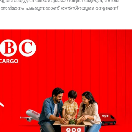
എക്‌സിക്യൂട്ടീവ് അംഗവുമായ സിദ്ദീഖ് ആലുവ, നസീമ
അഭിമാനം പകരുന്നതാണ് തന്‍സീറയുടെ നേട്ടമെന്ന്