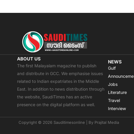
ABOUT US
NEWS
The first Malayalam magazine to publish
Gulf
and distribute in GCC. We emphasise issues
Announceme
related to Indian expatriates in the Middle
Jobs
East. In addition to news distribution through
Literature
the website, SaudiTimes has an active
Travel
presence on the digital platform as well.
Interview
Copyright © 2026 Sauditimesonline | By
Prajital Media