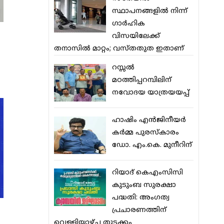
സ്ഥാപനങ്ങളില്‍ നിന്ന്
ഗാര്‍ഹിക
വിസയിലേക്ക്
തനാസില്‍ മാറ്റം; വസ്തതുത ഇതാണ്
റസ്സല്‍
മഠത്തിപ്പറമ്പിലിന്
നവോദയ യാത്രയയപ്പ്
ഹാഷിം എന്‍ജിനീയര്‍
കര്‍മ്മ പുരസ്‌കാരം
ഡോ. എം.കെ. മുനീറിന്
റിയാദ് കെഎംസിസി
കുടുംബ സുരക്ഷാ
പദ്ധതി: അംഗത്വ
പ്രചാരണത്തിന്
വെള്ളിയാഴ്ച തുടക്കം