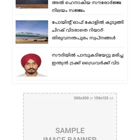
അല്‍ ഹെനാകിയ സൗരോര്‍ജ്ജ
നിലയം സജ്ജം
പോയിന്റ് ഓഫ് കോളില്‍ കുടുങ്ങി
ചിറക് വിടരാതെ റിയാദ്-
തിരുവനന്തപുരം സ്വപ്നങ്ങള്‍
സൗദിയിൽ പാമ്പുകടിയേറ്റു മരിച്ച
ഇന്ത്യൻ ട്രക്ക് ഡ്രൈവർക്ക് വിട