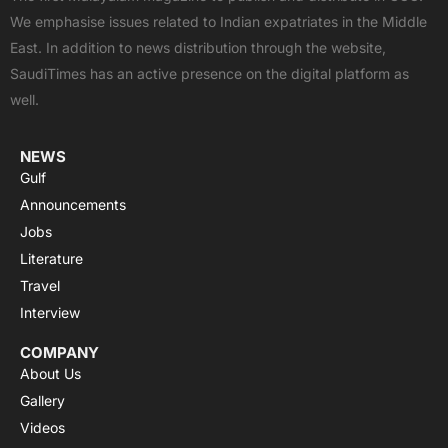
b
i
u
s
a
We emphasise issues related to Indian expatriates in the Middle
o
t
b
a
g
East. In addition to news distribution through the website,
o
t
e
p
r
SaudiTimes has an active presence on the digital platform as
k
e
p
a
well.
r
m
NEWS
Gulf
Announcements
Jobs
Literature
Travel
Interview
COMPANY
About Us
Gallery
Videos