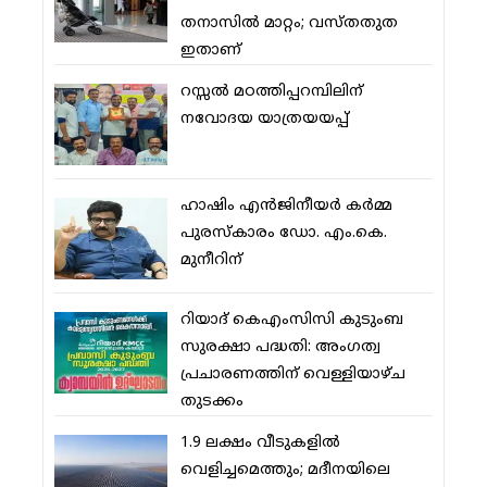
തനാസില്‍ മാറ്റം; വസ്തതുത
ഇതാണ്
റസ്സല്‍ മഠത്തിപ്പറമ്പിലിന്
നവോദയ യാത്രയയപ്പ്
ഹാഷിം എന്‍ജിനീയര്‍ കര്‍മ്മ
പുരസ്‌കാരം ഡോ. എം.കെ.
മുനീറിന്
റിയാദ് കെഎംസിസി കുടുംബ
സുരക്ഷാ പദ്ധതി: അംഗത്വ
പ്രചാരണത്തിന് വെള്ളിയാഴ്ച
തുടക്കം
1.9 ലക്ഷം വീടുകളില്‍
വെളിച്ചമെത്തും; മദീനയിലെ