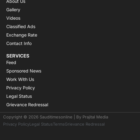
About Us
Gallery
Videos
Classified Ads
Exchange Rate
Contact Info
SERVICES
Feed
Sponsored News
Work With Us
Privacy Policy
Legal Status
Grievance Redressal
Copyright © 2026 Sauditimesonline | By
Prajital Media
Privacy Policy
Legal Status
Terms
Grievance Redressal