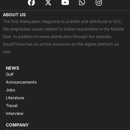
a
-
o
h
n
c
t
u
a
s
ABOUT US
e
w
t
t
t
The first Malayalam magazine to publish and distribute in GCC.
b
i
u
s
a
We emphasise issues related to Indian expatriates in the Middle
o
t
b
a
g
East. In addition to news distribution through the website,
o
t
e
p
r
SaudiTimes has an active presence on the digital platform as
k
e
p
a
well.
r
m
NEWS
Gulf
Announcements
Jobs
Literature
Travel
Interview
COMPANY