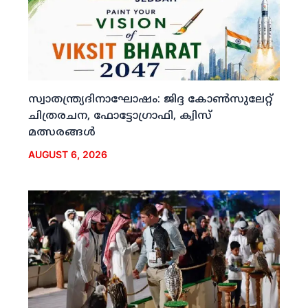
സ്വാതന്ത്ര്യദിനാഘോഷം: ജിദ്ദ കോണ്‍സുലേറ്റ്
ചിത്രരചന, ഫോട്ടോഗ്രാഫി, ക്വിസ്
മത്സരങ്ങള്‍
AUGUST 6, 2026