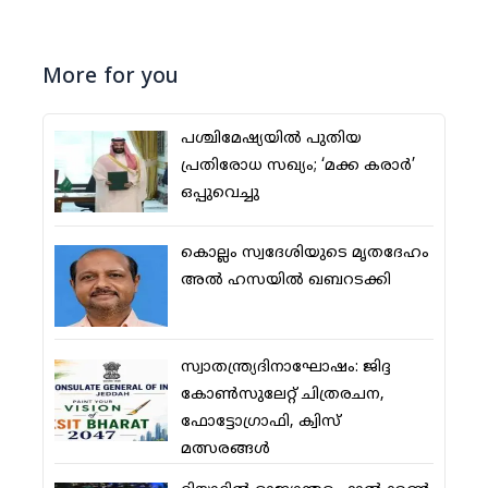
More for you
പശ്ചിമേഷ്യയില്‍ പുതിയ
പ്രതിരോധ സഖ്യം; ‘മക്ക കരാര്‍’
ഒപ്പുവെച്ചു
കൊല്ലം സ്വദേശിയുടെ മൃതദേഹം
അല്‍ ഹസയില്‍ ഖബറടക്കി
സ്വാതന്ത്ര്യദിനാഘോഷം: ജിദ്ദ
കോണ്‍സുലേറ്റ് ചിത്രരചന,
ഫോട്ടോഗ്രാഫി, ക്വിസ്
മത്സരങ്ങള്‍