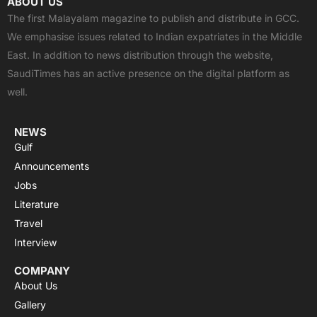
ABOUT US
e
w
t
t
t
The first Malayalam magazine to publish and distribute in GCC.
b
i
u
s
a
We emphasise issues related to Indian expatriates in the Middle
o
t
b
a
g
East. In addition to news distribution through the website,
o
t
e
p
r
SaudiTimes has an active presence on the digital platform as
k
e
p
a
well.
r
m
NEWS
Gulf
Announcements
Jobs
Literature
Travel
Interview
COMPANY
About Us
Gallery