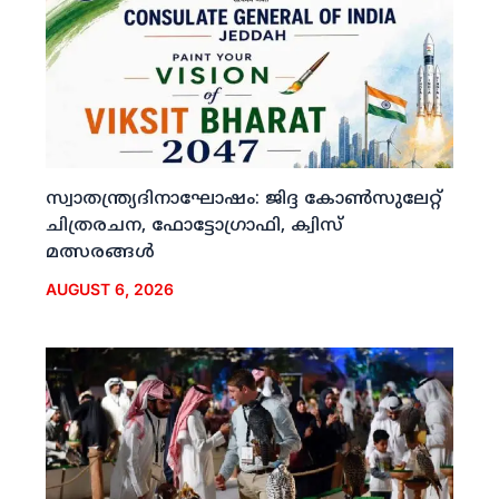
സ്വാതന്ത്ര്യദിനാഘോഷം: ജിദ്ദ കോണ്‍സുലേറ്റ്
ചിത്രരചന, ഫോട്ടോഗ്രാഫി, ക്വിസ്
മത്സരങ്ങള്‍
AUGUST 6, 2026