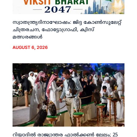
സ്വാതന്ത്ര്യദിനാഘോഷം: ജിദ്ദ കോണ്‍സുലേറ്റ്
ചിത്രരചന, ഫോട്ടോഗ്രാഫി, ക്വിസ്
മത്സരങ്ങള്‍
AUGUST 6, 2026
റിയാദില്‍ രാജ്യാന്തര ഫാല്‍ക്കണ്‍ ലേലം; 25