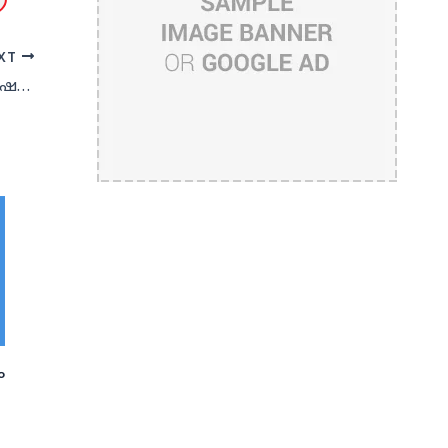
XT
ദമാം മാഡ്രിഡ് എഫ്‌സി ട്രഷറര്‍ മുഹമ്മദ് ഷബീര്‍ നാട്ടില്‍ മരിച്ചു
ം