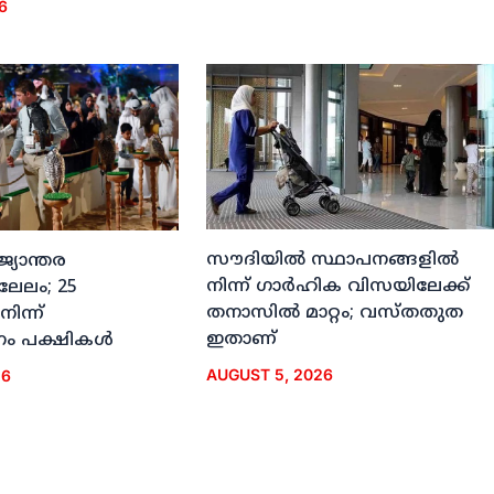
6
സൗദിയില്‍ സ്ഥാപനങ്ങളില്‍
ജ്യാന്തര
നിന്ന് ഗാര്‍ഹിക വിസയിലേക്ക്
 ലേലം; 25
തനാസില്‍ മാറ്റം; വസ്തതുത
നിന്ന്
ഇതാണ്
ം പക്ഷികള്‍
AUGUST 5, 2026
26