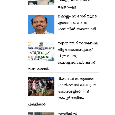
സഖ്യം; ‘മക്ക കരാര്‍’
ഒപ്പുവെച്ചു
കൊല്ലം സ്വദേശിയുടെ
മൃതദേഹം അല്‍
ഹസയില്‍ ഖബറടക്കി
സ്വാതന്ത്ര്യദിനാഘോഷം:
ജിദ്ദ കോണ്‍സുലേറ്റ്
ചിത്രരചന,
ഫോട്ടോഗ്രാഫി, ക്വിസ്
മത്സരങ്ങള്‍
റിയാദില്‍ രാജ്യാന്തര
ഫാല്‍ക്കണ്‍ ലേലം; 25
രാജ്യങ്ങളില്‍നിന്ന്
അപൂര്‍വയിനം
പക്ഷികള്‍
സൗദിയില്‍