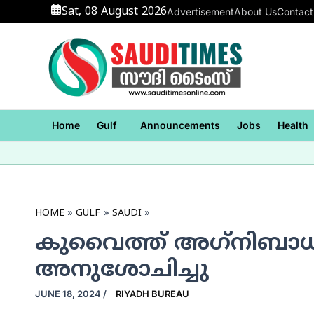
Skip
Sat, 08 August 2026
Advertisement
About Us
Contact
to
content
Home
Gulf
Announcements
Jobs
Health
HOME
GULF
SAUDI
കുവൈത്ത് അഗ്‌നിബാധ
അനുശോചിച്ചു
JUNE 18, 2024
/
RIYADH BUREAU