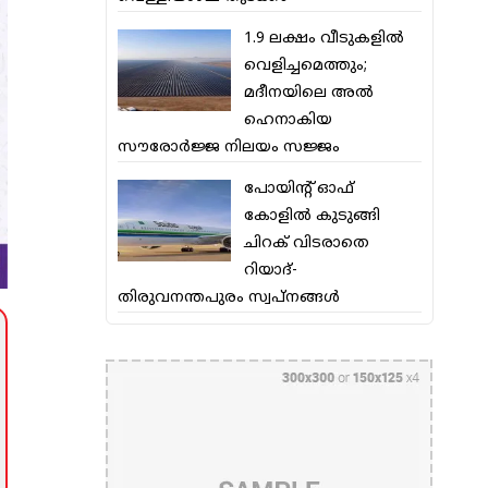
1.9 ലക്ഷം വീടുകളില്‍
വെളിച്ചമെത്തും;
മദീനയിലെ അല്‍
ഹെനാകിയ
സൗരോര്‍ജ്ജ നിലയം സജ്ജം
പോയിന്റ് ഓഫ്
കോളില്‍ കുടുങ്ങി
ചിറക് വിടരാതെ
റിയാദ്-
തിരുവനന്തപുരം സ്വപ്നങ്ങള്‍