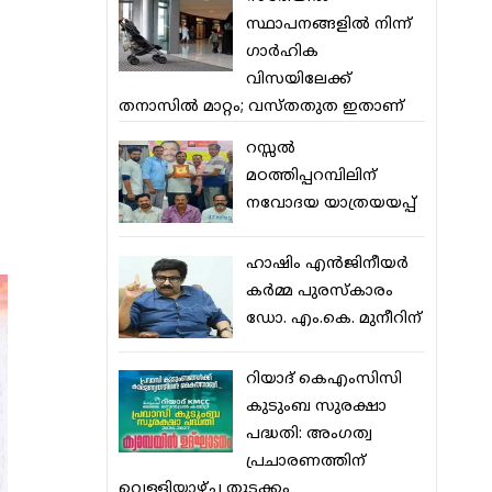
സ്ഥാപനങ്ങളില്‍ നിന്ന്
ഗാര്‍ഹിക
വിസയിലേക്ക്
തനാസില്‍ മാറ്റം; വസ്തതുത ഇതാണ്
റസ്സല്‍
മഠത്തിപ്പറമ്പിലിന്
നവോദയ യാത്രയയപ്പ്
ഹാഷിം എന്‍ജിനീയര്‍
കര്‍മ്മ പുരസ്‌കാരം
ഡോ. എം.കെ. മുനീറിന്
റിയാദ് കെഎംസിസി
കുടുംബ സുരക്ഷാ
പദ്ധതി: അംഗത്വ
പ്രചാരണത്തിന്
വെള്ളിയാഴ്ച തുടക്കം