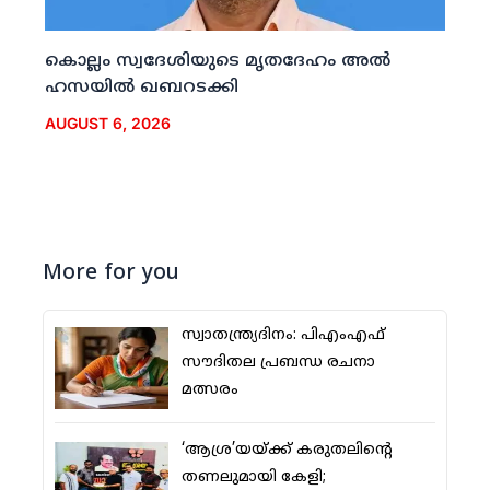
കൊല്ലം സ്വദേശിയുടെ മൃതദേഹം അല്‍
ഹസയില്‍ ഖബറടക്കി
AUGUST 6, 2026
More for you
സ്വാതന്ത്ര്യദിനം: പിഎംഎഫ്
സൗദിതല പ്രബന്ധ രചനാ
മത്സരം
‘ആശ്ര’യയ്ക്ക് കരുതലിന്റെ
തണലുമായി കേളി;