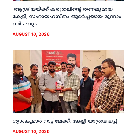
‘ആശ്ര’യയ്ക്ക് കരുതലിന്റെ തണലുമായി
കേളി; സഹായഹസ്തം തുടര്‍ച്ചയായ മൂന്നാം
വര്‍ഷവും
AUGUST 10, 2026
ശ്യാംകുമാര്‍ നാട്ടിലേക്ക്; കേളി യാത്രയയപ്പ്
AUGUST 10, 2026