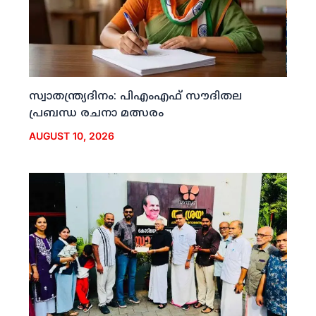
സ്വാതന്ത്ര്യദിനം: പിഎംഎഫ് സൗദിതല
പ്രബന്ധ രചനാ മത്സരം
AUGUST 10, 2026