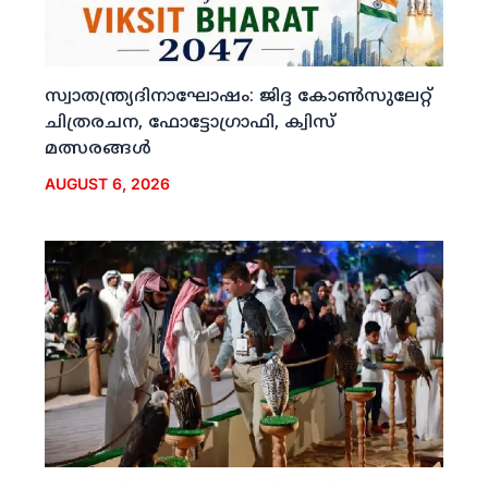
സ്വാതന്ത്ര്യദിനാഘോഷം: ജിദ്ദ കോണ്‍സുലേറ്റ്
ചിത്രരചന, ഫോട്ടോഗ്രാഫി, ക്വിസ്
മത്സരങ്ങള്‍
AUGUST 6, 2026