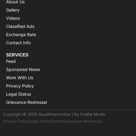
About Us
Gallery
Videos
Classified Ads
Exchange Rate
Contact Info
SERVICES
Feed
Sponsored News
Work With Us
Privacy Policy
Legal Status
Grievance Redressal
Copyright © 2026 Sauditimesonline | By
Prajital Media
Privacy Policy
Legal Status
Terms
Grievance Redressal