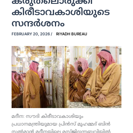
കരുതലൊരുക്കി
കിരീടാവകാശിയുടെ
സന്ദര്‍ശനം
FEBRUARY 20, 2026
/
RIYADH BUREAU
മദീന: സൗദി കിരീടാവകാശിയും
പ്രധാനമന്ത്രിയുമായ പ്രിന്‍സ് മുഹമ്മദ് ബിന്‍
സല്‍മാന്‍ മദീനയിലെ മസ്ജിദുന്നബവിയില്‍