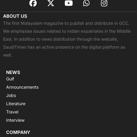
a
-
o
h
n
c
t
u
a
s
ABOUT US
e
w
t
t
t
The first Malayalam magazine to publish and distribute in GCC.
b
i
u
s
a
We emphasise issues related to Indian expatriates in the Middle
o
t
b
a
g
East. In addition to news distribution through the website,
o
t
e
p
r
SaudiTimes has an active presence on the digital platform as
k
e
p
a
well.
r
m
NEWS
Gulf
Announcements
Jobs
Literature
Travel
Interview
COMPANY