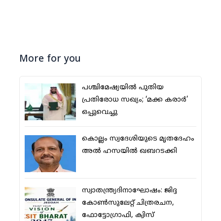
More for you
പശ്ചിമേഷ്യയില്‍ പുതിയ
പ്രതിരോധ സഖ്യം; ‘മക്ക കരാര്‍’
ഒപ്പുവെച്ചു
കൊല്ലം സ്വദേശിയുടെ മൃതദേഹം
അല്‍ ഹസയില്‍ ഖബറടക്കി
സ്വാതന്ത്ര്യദിനാഘോഷം: ജിദ്ദ
കോണ്‍സുലേറ്റ് ചിത്രരചന,
ഫോട്ടോഗ്രാഫി, ക്വിസ്