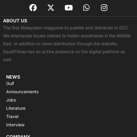
F
X
Y
W
I
a
-
o
h
n
c
t
u
a
s
ABOUT US
e
w
t
t
t
The first Malayalam magazine to publish and distribute in GCC.
b
i
u
s
a
We emphasise issues related to Indian expatriates in the Middle
o
t
b
a
g
East. In addition to news distribution through the website,
o
t
e
p
r
SaudiTimes has an active presence on the digital platform as
k
e
p
a
well.
r
m
NEWS
Gulf
Announcements
Jobs
Literature
Travel
Interview
COMPANY