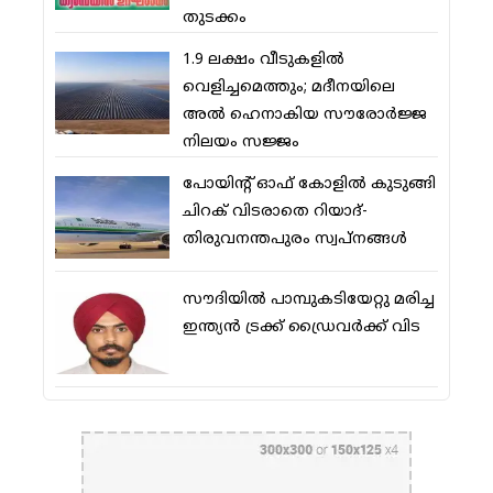
തുടക്കം
1.9 ലക്ഷം വീടുകളില്‍
വെളിച്ചമെത്തും; മദീനയിലെ
അല്‍ ഹെനാകിയ സൗരോര്‍ജ്ജ
നിലയം സജ്ജം
പോയിന്റ് ഓഫ് കോളില്‍ കുടുങ്ങി
ചിറക് വിടരാതെ റിയാദ്-
തിരുവനന്തപുരം സ്വപ്നങ്ങള്‍
സൗദിയിൽ പാമ്പുകടിയേറ്റു മരിച്ച
ഇന്ത്യൻ ട്രക്ക് ഡ്രൈവർക്ക് വിട