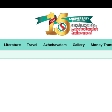
Literature
Travel
Azhchavatam
Gallery
Money Tran