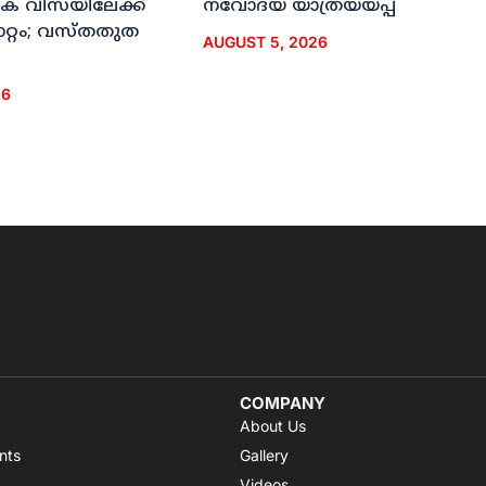
‍ഹിക വിസയിലേക്ക്
നവോദയ യാത്രയയപ്പ്
ാറ്റം; വസ്തതുത
AUGUST 5, 2026
26
COMPANY
About Us
nts
Gallery
Videos