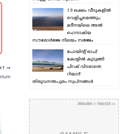
1.9 ലക്ഷം വീടുകളില്‍
വെളിച്ചമെത്തും;
മദീനയിലെ അല്‍
ഹെനാകിയ
സൗരോര്‍ജ്ജ നിലയം സജ്ജം
പോയിന്റ് ഓഫ്
കോളില്‍ കുടുങ്ങി
ചിറക് വിടരാതെ
XT
റിയാദ്-
 സേന
തിരുവനന്തപുരം സ്വപ്നങ്ങള്‍