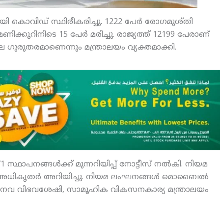
ായി കൊവിഡ് സ്ഥിരീകരിച്ചു. 1222 പേര്‍ രോഗമുശ്തി
ക്കൂറിനിടെ 15 പേര്‍ മരിച്ചു. രാജ്യത്ത് 12199 പേരാണ്
ല ഗുരുതരമാണെന്നും മന്ത്രാലയം വ്യക്തമാക്കി.
പനങ്ങള്‍ക്ക് മുന്നറിയിപ്പ് നോട്ടീസ് നല്‍കി. നിയമ
അധികൃതര്‍ അറിയിച്ചു. നിയമ ലംഘനങ്ങള്‍ മൊബൈല്‍
ാനവ വിഭവശേഷി, സാമൂഹിക വികസനകാര്യ മന്ത്രാലയം