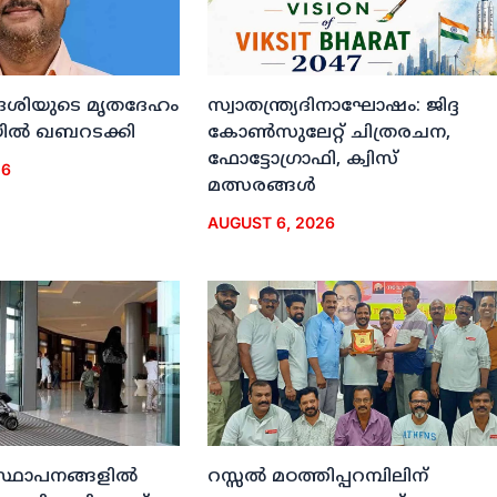
ദേശിയുടെ മൃതദേഹം
സ്വാതന്ത്ര്യദിനാഘോഷം: ജിദ്ദ
ല്‍ ഖബറടക്കി
കോണ്‍സുലേറ്റ് ചിത്രരചന,
ഫോട്ടോഗ്രാഫി, ക്വിസ്
26
മത്സരങ്ങള്‍
AUGUST 6, 2026
സ്ഥാപനങ്ങളില്‍
റസ്സല്‍ മഠത്തിപ്പറമ്പിലിന്