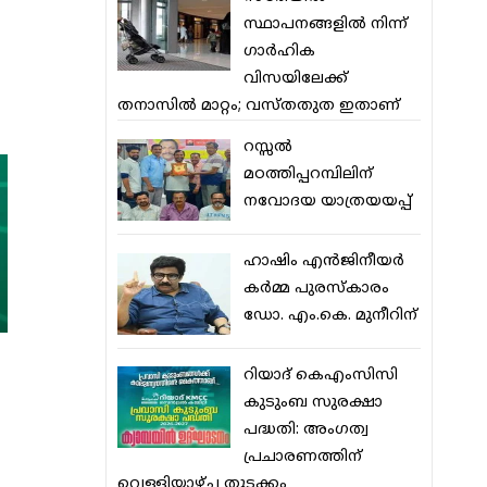
സ്ഥാപനങ്ങളില്‍ നിന്ന്
ഗാര്‍ഹിക
വിസയിലേക്ക്
തനാസില്‍ മാറ്റം; വസ്തതുത ഇതാണ്
റസ്സല്‍
മഠത്തിപ്പറമ്പിലിന്
നവോദയ യാത്രയയപ്പ്
ഹാഷിം എന്‍ജിനീയര്‍
കര്‍മ്മ പുരസ്‌കാരം
ഡോ. എം.കെ. മുനീറിന്
റിയാദ് കെഎംസിസി
കുടുംബ സുരക്ഷാ
പദ്ധതി: അംഗത്വ
പ്രചാരണത്തിന്
വെള്ളിയാഴ്ച തുടക്കം