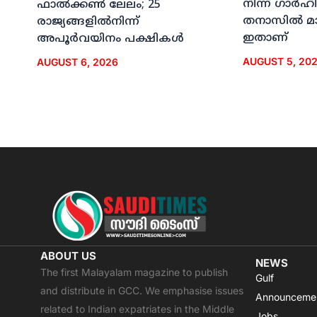
നിന്ന് ഗാര്
ഫാല്‍ക്കണ്‍ ലേലം; 25
തനാസില്‍ മ
രാജ്യങ്ങളില്‍നിന്ന്
ഇതാണ്
അപൂര്‍വയിനം പക്ഷികള്‍
AUGUST 5, 20
AUGUST 6, 2026
ABOUT US
NEWS
The first Malayalam magazine to publish
Gulf
and distribute in GCC. We emphasise issues
Announceme
related to Indian expatriates in the Middle
Jobs