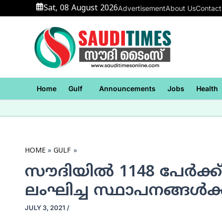
Skip
Sat, 08 August 2026
Advertisement
About Us
Contact
to
content
Home
Gulf
Announcements
Jobs
Health
HOME
GULF
സൗദിയില്‍ 1148 പേര്‍ക
ലംഘിച്ച സ്ഥാപനങ്ങള്‍ക്ക്
JULY 3, 2021
/