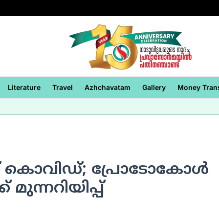
Literature
Travel
Azhchavatam
Gallery
Money Tran
്ക് കൊവിഡ്; പ്രോടോകോള്‍
 മുന്നറിയിപ്പ്