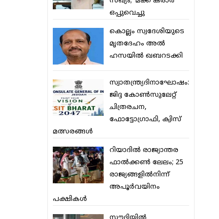
സഖ്യം; ‘മക്ക കരാര്‍’
ഒപ്പുവെച്ചു
കൊല്ലം സ്വദേശിയുടെ
മൃതദേഹം അല്‍
ഹസയില്‍ ഖബറടക്കി
സ്വാതന്ത്ര്യദിനാഘോഷം:
ജിദ്ദ കോണ്‍സുലേറ്റ്
ചിത്രരചന,
ഫോട്ടോഗ്രാഫി, ക്വിസ്
മത്സരങ്ങള്‍
റിയാദില്‍ രാജ്യാന്തര
ഫാല്‍ക്കണ്‍ ലേലം; 25
രാജ്യങ്ങളില്‍നിന്ന്
അപൂര്‍വയിനം
പക്ഷികള്‍
സൗദിയില്‍