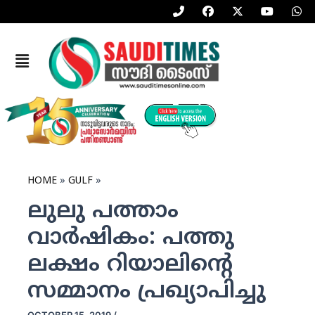
P
F
X
Y
W
Skip
h
a
-
o
h
to
o
c
t
u
a
n
e
w
t
t
content
e
b
i
u
s
Menu
-
o
t
b
a
a
o
t
e
p
l
k
e
p
t
r
HOME
GULF
ലുലു പത്താം
വാര്‍ഷികം: പത്തു
ലക്ഷം റിയാലിന്റെ
സമ്മാനം പ്രഖ്യാപിച്ചു