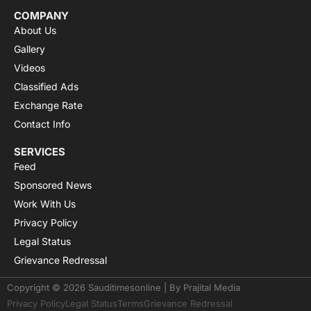
COMPANY
About Us
Gallery
Videos
Classified Ads
Exchange Rate
Contact Info
SERVICES
Feed
Sponsored News
Work With Us
Privacy Policy
Legal Status
Grievance Redressal
Copyright © 2026 Sauditimesonline | By
Prajital Media
Privacy Policy
Legal Status
Terms
Grievance Redressal