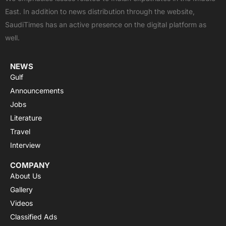
o
t
b
a
g
East. In addition to news distribution through the website,
o
t
e
p
r
SaudiTimes has an active presence on the digital platform as
k
e
p
a
well.
r
m
NEWS
Gulf
Announcements
Jobs
Literature
Travel
Interview
COMPANY
About Us
Gallery
Videos
Classified Ads