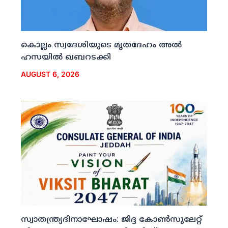
കൊല്ലം സ്വദേശിയുടെ മൃതദേഹം അല്‍
ഹസയില്‍ ഖബറടക്കി
AUGUST 6, 2026
സ്വാതന്ത്ര്യദിനാഘോഷം: ജിദ്ദ കോണ്‍സുലേറ്റ്