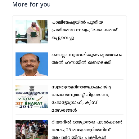
More for you
പശ്ചിമേഷ്യയില്‍ പുതിയ
പ്രതിരോധ സഖ്യം; ‘മക്ക കരാര്‍’
ഒപ്പുവെച്ചു
കൊല്ലം സ്വദേശിയുടെ മൃതദേഹം
അല്‍ ഹസയില്‍ ഖബറടക്കി
സ്വാതന്ത്ര്യദിനാഘോഷം: ജിദ്ദ
കോണ്‍സുലേറ്റ് ചിത്രരചന,
ഫോട്ടോഗ്രാഫി, ക്വിസ്
മത്സരങ്ങള്‍
റിയാദില്‍ രാജ്യാന്തര ഫാല്‍ക്കണ്‍
ലേലം; 25 രാജ്യങ്ങളില്‍നിന്ന്
അപൂര്‍വയിനം പക്ഷികള്‍