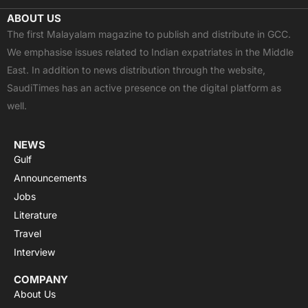
c
t
u
a
s
ABOUT US
e
w
t
t
t
The first Malayalam magazine to publish and distribute in GCC.
b
i
u
s
a
We emphasise issues related to Indian expatriates in the Middle
o
t
b
a
g
East. In addition to news distribution through the website,
o
t
e
p
r
SaudiTimes has an active presence on the digital platform as
k
e
p
a
well.
r
m
NEWS
Gulf
Announcements
Jobs
Literature
Travel
Interview
COMPANY
About Us