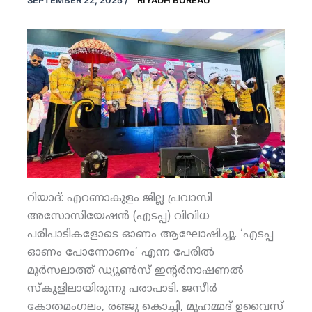
SEPTEMBER 22, 2025
/
RIYADH BUREAU
റിയാദ്: എറണാകുളം ജില്ല പ്രവാസി
അസോസിയേഷന്‍ (എടപ്പ) വിവിധ
പരിപാടികളോടെ ഓണം ആഘോഷിച്ചു. ‘എടപ്പ
ഓണം പോന്നോണം’ എന്ന പേരില്‍
മുര്‍സലാത്ത് ഡ്യൂണ്‍സ് ഇന്റര്‍നാഷണല്‍
സ്‌കൂളിലായിരുന്നു പരാപാടി. ജസീര്‍
കോതമംഗലം, രഞ്ജു കൊച്ചി, മുഹമ്മദ് ഉവൈസ്