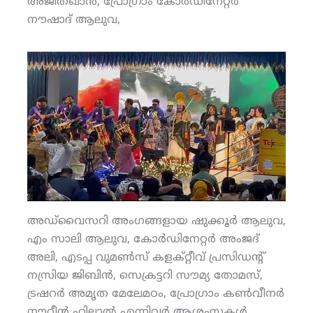
അജിത്ഖാന്‍, പ്രോഗ്രാം കോര്‍ഡിനേറ്റര്‍
നൗഷാദ് ആലുവ,
അഡ്‌വൈസറി അംഗങ്ങളായ ഷുക്കൂര്‍ ആലുവ,
എം സാലി ആലുവ, കോര്‍ഡിനേറ്റര്‍ അംജദ്
അലി, എടപ്പ വുമണ്‍സ് കളക്റ്റീവ് പ്രസിഡന്റ്
നസ്രിയ ജിബിന്‍, സെക്രട്ടറി സൗമ്യ തോമസ്,
ട്രഷറര്‍ അമൃത മേലേമഠം, പ്രോഗ്രാം കണ്‍വീനര്‍
നൗറീന്‍ ഹിലാല്‍ എന്നിവര്‍ ആശംസകള്‍