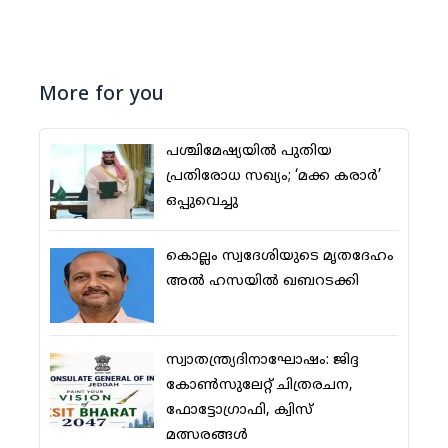
More for you
പശ്ചിമേഷ്യയില്‍ പുതിയ
പ്രതിരോധ സഖ്യം; ‘മക്ക കരാര്‍’
ഒപ്പുവെച്ചു
കൊല്ലം സ്വദേശിയുടെ മൃതദേഹം
അല്‍ ഹസയില്‍ ഖബറടക്കി
സ്വാതന്ത്ര്യദിനാഘോഷം: ജിദ്ദ
കോണ്‍സുലേറ്റ് ചിത്രരചന,
ഫോട്ടോഗ്രാഫി, ക്വിസ്
മത്സരങ്ങള്‍