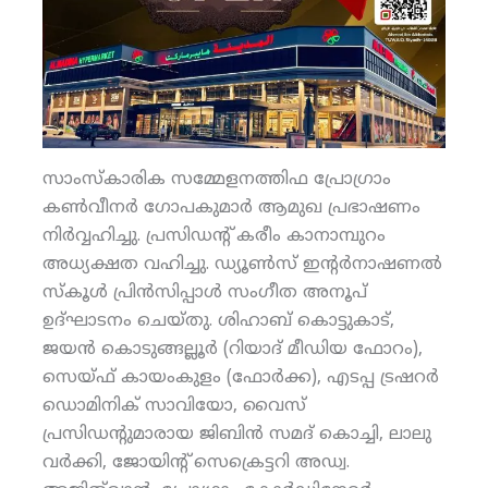
സാംസ്‌കാരിക സമ്മേളനത്തിഫ പ്രോഗ്രാം
കണ്‍വീനര്‍ ഗോപകുമാര്‍ ആമുഖ പ്രഭാഷണം
നിര്‍വ്വഹിച്ചു. പ്രസിഡന്റ് കരീം കാനാമ്പുറം
അധ്യക്ഷത വഹിച്ചു. ഡ്യൂണ്‍സ് ഇന്റര്‍നാഷണല്‍
സ്‌കൂള്‍ പ്രിന്‍സിപ്പാള്‍ സംഗീത അനൂപ്
ഉദ്ഘാടനം ചെയ്തു. ശിഹാബ് കൊട്ടുകാട്,
ജയന്‍ കൊടുങ്ങല്ലൂര്‍ (റിയാദ് മീഡിയ ഫോറം),
സെയ്ഫ് കായംകുളം (ഫോര്‍ക്ക), എടപ്പ ട്രഷറര്‍
ഡൊമിനിക് സാവിയോ, വൈസ്
പ്രസിഡന്റുമാരായ ജിബിന്‍ സമദ് കൊച്ചി, ലാലു
വര്‍ക്കി, ജോയിന്റ് സെക്രെട്ടറി അഡ്വ.