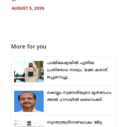
AUGUST 5, 2026
More for you
പശ്ചിമേഷ്യയില്‍ പുതിയ
പ്രതിരോധ സഖ്യം; ‘മക്ക കരാര്‍’
ഒപ്പുവെച്ചു
കൊല്ലം സ്വദേശിയുടെ മൃതദേഹം
അല്‍ ഹസയില്‍ ഖബറടക്കി
സ്വാതന്ത്ര്യദിനാഘോഷം: ജിദ്ദ