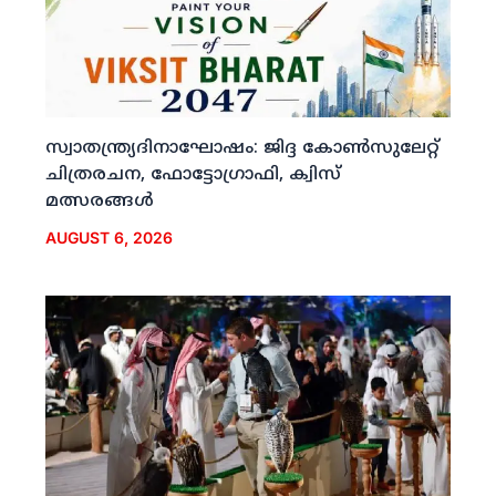
സ്വാതന്ത്ര്യദിനാഘോഷം: ജിദ്ദ കോണ്‍സുലേറ്റ്
ചിത്രരചന, ഫോട്ടോഗ്രാഫി, ക്വിസ്
മത്സരങ്ങള്‍
AUGUST 6, 2026