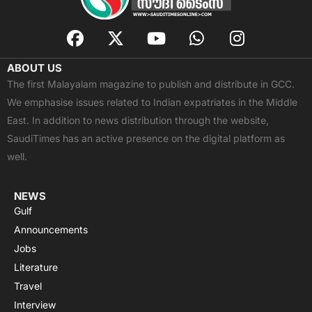
F
X
Y
W
I
a
-
o
h
n
c
t
u
a
s
ABOUT US
e
w
t
t
t
The first Malayalam magazine to publish and distribute in GCC.
b
i
u
s
a
We emphasise issues related to Indian expatriates in the Middle
o
t
b
a
g
East. In addition to news distribution through the website,
o
t
e
p
r
SaudiTimes has an active presence on the digital platform as
k
e
p
a
well.
r
m
NEWS
Gulf
Announcements
Jobs
Literature
Travel
Interview