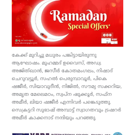
കേക്ക് മുറിച്ചു മധുരം പങ്കിട്ടായിരുന്നു
ആഘോഷം. മുഹമ്മദ് ഉവൈസ്, അഡ്വ.
അജിത്ഖാന്‍, ജസീര്‍ കോതമംഗലം, നിഷാദ്
ചെറുവട്ടൂര്‍, സഹല്‍ പെരുമ്പാവൂര്‍, പികെ
ഷജീര്‍, സിയാവുദീന്‍, നിജില്‍, സൗമ്യ സക്കറിയ,
അമൃത മേലെമഠം, സ്വപ്‌ന ഷുക്കൂര്‍, സഫ്‌ന
അമീര്‍, ലിയാ ഷജീര്‍ എന്നിവര്‍ പങ്കെടുത്തു.
സെക്രട്ടറി സുഭാഷ് അമ്പാട്ട് സ്വാഗതവും ട്രഷറര്‍
അമീര്‍ കാക്കനാട് നന്ദിയും പറഞ്ഞു.