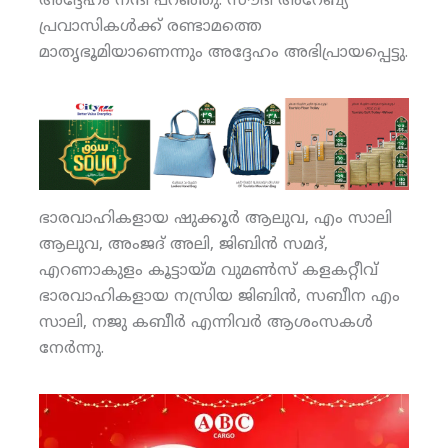
അദ്ദേഹം നന്ദി പറഞ്ഞു. സൗദി അറേബ്യ
പ്രവാസികള്‍ക്ക് രണ്ടാമത്തെ
മാതൃഭൂമിയാണെന്നും അദ്ദേഹം അഭിപ്രായപ്പെട്ടു.
ഭാരവാഹികളായ ഷുക്കൂര്‍ ആലുവ, എം സാലി
ആലുവ, അംജദ് അലി, ജിബിന്‍ സമദ്,
എറണാകുളം കൂട്ടായ്മ വുമണ്‍സ് കളകറ്റീവ്
ഭാരവാഹികളായ നസ്രിയ ജിബിന്‍, സബീന എം
സാലി, നജു കബീര്‍ എന്നിവര്‍ ആശംസകള്‍
നേര്‍ന്നു.