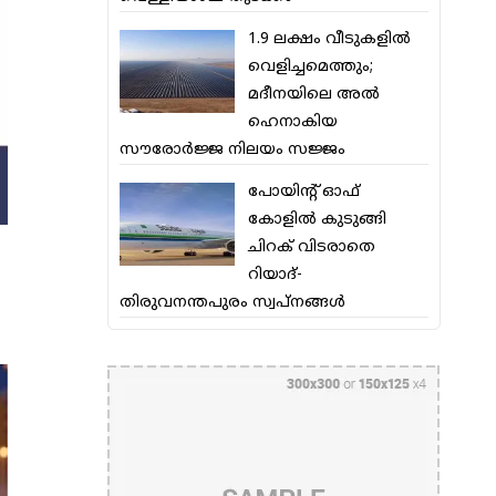
1.9 ലക്ഷം വീടുകളില്‍
വെളിച്ചമെത്തും;
മദീനയിലെ അല്‍
ഹെനാകിയ
സൗരോര്‍ജ്ജ നിലയം സജ്ജം
പോയിന്റ് ഓഫ്
കോളില്‍ കുടുങ്ങി
ചിറക് വിടരാതെ
റിയാദ്-
തിരുവനന്തപുരം സ്വപ്നങ്ങള്‍