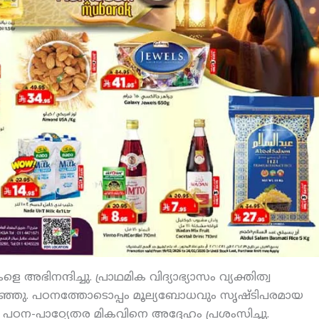
 അഭിനന്ദിച്ചു. പ്രാഥമിക വിദ്യാഭ്യാസം വ്യക്തിത്വ
ഞ്ഞു. പഠനത്തോടൊപ്പം മൂല്യബോധവും സൃഷ്ടിപരമായ
ന്ന പഠന-പാഠ്യേതര മികവിനെ അദ്ദേഹം പ്രശംസിച്ചു.