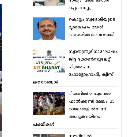
സഖ്യം; ‘മക്ക കരാര്‍’
ഒപ്പുവെച്ചു
കൊല്ലം സ്വദേശിയുടെ
മൃതദേഹം അല്‍
ഹസയില്‍ ഖബറടക്കി
സ്വാതന്ത്ര്യദിനാഘോഷം:
ജിദ്ദ കോണ്‍സുലേറ്റ്
ചിത്രരചന,
ഫോട്ടോഗ്രാഫി, ക്വിസ്
മത്സരങ്ങള്‍
റിയാദില്‍ രാജ്യാന്തര
ഫാല്‍ക്കണ്‍ ലേലം; 25
രാജ്യങ്ങളില്‍നിന്ന്
അപൂര്‍വയിനം
പക്ഷികള്‍
സൗദിയില്‍