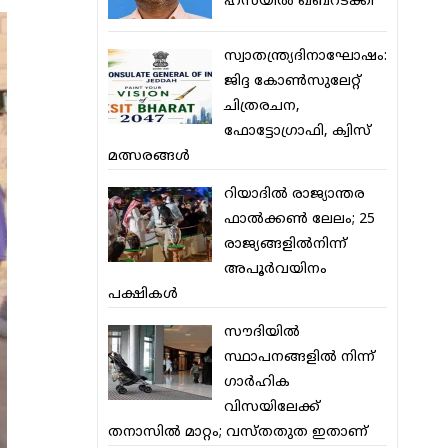
ഹസയില്‍ ഖബറടക്കി
സ്വാതന്ത്ര്യദിനാഘോഷം:
ജിദ്ദ കോണ്‍സുലേറ്റ്
ചിത്രരചന,
ഫോട്ടോഗ്രാഫി, ക്വിസ്
മത്സരങ്ങള്‍
റിയാദില്‍ രാജ്യാന്തര
ഫാല്‍ക്കണ്‍ ലേലം; 25
രാജ്യങ്ങളില്‍നിന്ന്
അപൂര്‍വയിനം
പക്ഷികള്‍
സൗദിയില്‍
സ്ഥാപനങ്ങളില്‍ നിന്ന്
ഗാര്‍ഹിക
വിസയിലേക്ക്
തനാസില്‍ മാറ്റം; വസ്തതുത ഇതാണ്