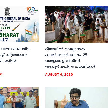
ദിനാഘോഷം: ജിദ്ദ
റിയാദില്‍ രാജ്യാന്തര
്റ് ചിത്രരചന,
ഫാല്‍ക്കണ്‍ ലേലം; 25
, ക്വിസ്
രാജ്യങ്ങളില്‍നിന്ന്
അപൂര്‍വയിനം പക്ഷികള്‍
26
AUGUST 6, 2026