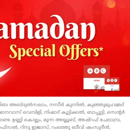
ിബ അബ്ദുല്‍സലാം, നസീര്‍ കുന്നില്‍, കുഞ്ഞുമുഹമ്മദ്
് വെമ്പിളി, നിഷാദ് കൂട്ടിക്കല്‍, ബാപ്പുട്ടി, സെന്റര്‍
്ട. ഉണ്ണി കൊല്ലം, മുന്ന അയ്യൂബ്, അഷ്‌റഫ് ചേലാമ്പ്ര,
ഫ്‌സല്‍, റിനു ഇജാസ്, റംലത്തു ബീവി ഷംസുദീന്‍,