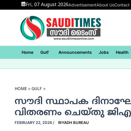
Skip
Fri, 07 August 2026
Advertisement
About Us
Contact
to
content
Home
Gulf
Announcements
Jobs
Health
HOME
GULF
സൗദി സ്ഥാപക ദിനാഘോഷം
വിതരണം ചെയ്തു ജി
FEBRUARY 22, 2026
/
RIYADH BUREAU