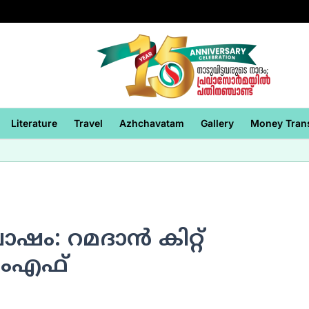
Literature
Travel
Azhchavatam
Gallery
Money Tran
: റമദാന്‍ കിറ്റ്
എംഎഫ്