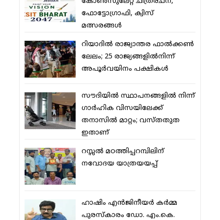
കോണ്‍സുലേറ്റ് ചിത്രരചന,
ഫോട്ടോഗ്രാഫി, ക്വിസ്
മത്സരങ്ങള്‍
റിയാദില്‍ രാജ്യാന്തര ഫാല്‍ക്കണ്‍
ലേലം; 25 രാജ്യങ്ങളില്‍നിന്ന്
അപൂര്‍വയിനം പക്ഷികള്‍
സൗദിയില്‍ സ്ഥാപനങ്ങളില്‍ നിന്ന്
ഗാര്‍ഹിക വിസയിലേക്ക്
തനാസില്‍ മാറ്റം; വസ്തതുത
ഇതാണ്
റസ്സല്‍ മഠത്തിപ്പറമ്പിലിന്
നവോദയ യാത്രയയപ്പ്
ഹാഷിം എന്‍ജിനീയര്‍ കര്‍മ്മ
പുരസ്‌കാരം ഡോ. എം.കെ.