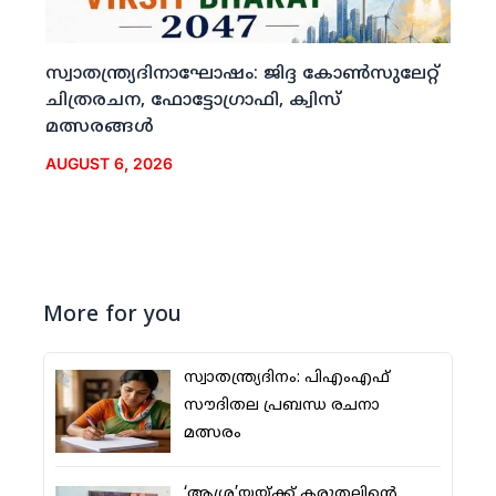
സ്വാതന്ത്ര്യദിനാഘോഷം: ജിദ്ദ കോണ്‍സുലേറ്റ്
ചിത്രരചന, ഫോട്ടോഗ്രാഫി, ക്വിസ്
മത്സരങ്ങള്‍
AUGUST 6, 2026
More for you
സ്വാതന്ത്ര്യദിനം: പിഎംഎഫ്
സൗദിതല പ്രബന്ധ രചനാ
മത്സരം
‘ആശ്ര’യയ്ക്ക് കരുതലിന്റെ