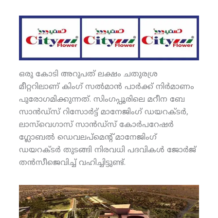
ഒരു കോടി അറുപത് ലക്ഷം ചതുരശ്ര
മീറ്ററിലാണ് കിംഗ് സല്‍മാന്‍ പാര്‍ക്ക് നിര്‍മാണം
പുരോഗമിക്കുന്നത്. സിംഗപ്പൂരിലെ മറീന ബേ
സാന്‍ഡ്‌സ് റിസോര്‍ട്ട് മാനേജിംഗ് ഡയറക്ടര്‍,
ലാസ്‌വെഗാസ് സാന്‍ഡ്‌സ് കോര്‍പറേഷര്‍
ഗ്ലോബല്‍ ഡെവലപ്‌മെന്റ് മാനേജിംഗ്
ഡയറക്ടര്‍ തുടങ്ങി നിരവധി പദവികള്‍ ജോര്‍ജ്
തന്‍സീജെവിച്ച് വഹിച്ചിട്ടുണ്ട്.