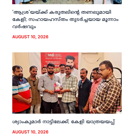
‘ആശ്ര’യയ്ക്ക് കരുതലിന്റെ തണലുമായി
കേളി; സഹായഹസ്തം തുടര്‍ച്ചയായ മൂന്നാം
വര്‍ഷവും
AUGUST 10, 2026
ശ്യാംകുമാര്‍ നാട്ടിലേക്ക്; കേളി യാത്രയയപ്പ്
AUGUST 10, 2026