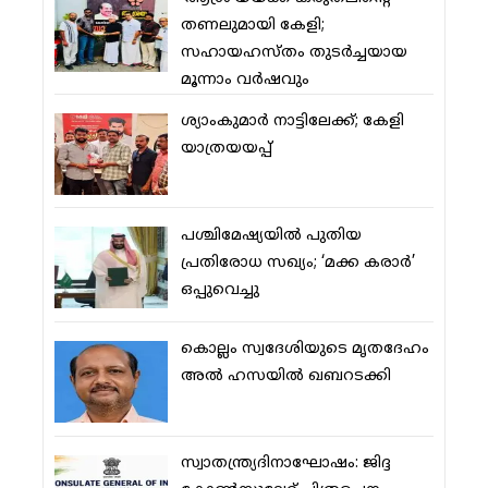
തണലുമായി കേളി;
സഹായഹസ്തം തുടര്‍ച്ചയായ
മൂന്നാം വര്‍ഷവും
ശ്യാംകുമാര്‍ നാട്ടിലേക്ക്; കേളി
യാത്രയയപ്പ്
പശ്ചിമേഷ്യയില്‍ പുതിയ
പ്രതിരോധ സഖ്യം; ‘മക്ക കരാര്‍’
ഒപ്പുവെച്ചു
കൊല്ലം സ്വദേശിയുടെ മൃതദേഹം
അല്‍ ഹസയില്‍ ഖബറടക്കി
സ്വാതന്ത്ര്യദിനാഘോഷം: ജിദ്ദ