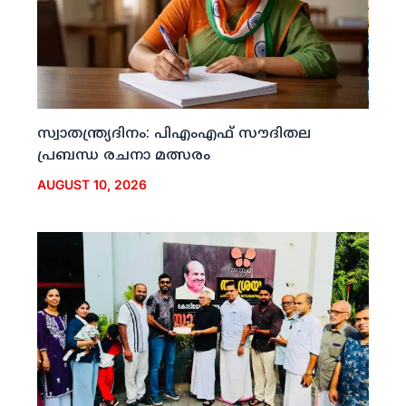
സ്വാതന്ത്ര്യദിനം: പിഎംഎഫ് സൗദിതല
പ്രബന്ധ രചനാ മത്സരം
AUGUST 10, 2026