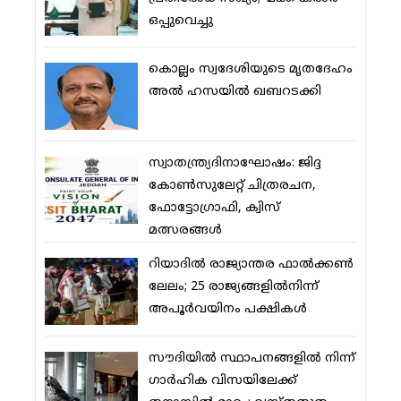
ഒപ്പുവെച്ചു
കൊല്ലം സ്വദേശിയുടെ മൃതദേഹം
അല്‍ ഹസയില്‍ ഖബറടക്കി
സ്വാതന്ത്ര്യദിനാഘോഷം: ജിദ്ദ
കോണ്‍സുലേറ്റ് ചിത്രരചന,
ഫോട്ടോഗ്രാഫി, ക്വിസ്
മത്സരങ്ങള്‍
റിയാദില്‍ രാജ്യാന്തര ഫാല്‍ക്കണ്‍
ലേലം; 25 രാജ്യങ്ങളില്‍നിന്ന്
അപൂര്‍വയിനം പക്ഷികള്‍
സൗദിയില്‍ സ്ഥാപനങ്ങളില്‍ നിന്ന്
ഗാര്‍ഹിക വിസയിലേക്ക്