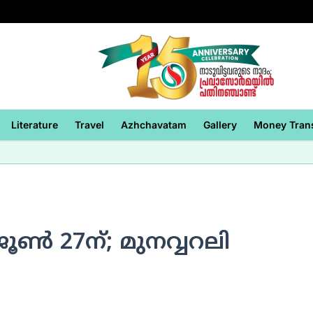
Literature
Travel
Azhchavatam
Gallery
Money Tran
്‍ 27ന്; മുനവ്വറലി