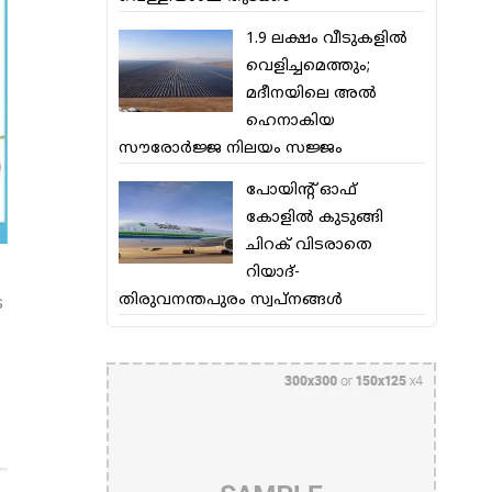
1.9 ലക്ഷം വീടുകളില്‍
വെളിച്ചമെത്തും;
മദീനയിലെ അല്‍
ഹെനാകിയ
സൗരോര്‍ജ്ജ നിലയം സജ്ജം
പോയിന്റ് ഓഫ്
കോളില്‍ കുടുങ്ങി
ചിറക് വിടരാതെ
റിയാദ്-
തിരുവനന്തപുരം സ്വപ്നങ്ങള്‍
ര