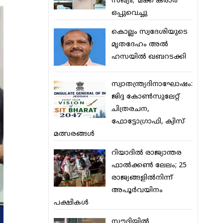
സഖ്യം; ‘മക്ക കരാര്‍’
ഒപ്പുവെച്ചു
കൊല്ലം സ്വദേശിയുടെ
മൃതദേഹം അല്‍
ഹസയില്‍ ഖബറടക്കി
സ്വാതന്ത്ര്യദിനാഘോഷം:
ജിദ്ദ കോണ്‍സുലേറ്റ്
ചിത്രരചന,
ഫോട്ടോഗ്രാഫി, ക്വിസ്
മത്സരങ്ങള്‍
റിയാദില്‍ രാജ്യാന്തര
ഫാല്‍ക്കണ്‍ ലേലം; 25
രാജ്യങ്ങളില്‍നിന്ന്
അപൂര്‍വയിനം
പക്ഷികള്‍
സൗദിയില്‍