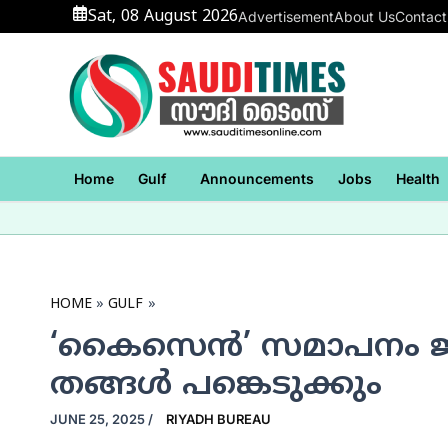
Skip
Sat, 08 August 2026
Advertisement
About Us
Contact
to
content
Home
Gulf
Announcements
Jobs
Health
HOME
GULF
‘കൈസെന്‍’ സമാപനം ജൂണ
തങ്ങള്‍ പങ്കെടുക്കും
JUNE 25, 2025
/
RIYADH BUREAU