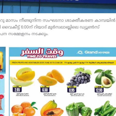
 ആറു മാസം നീണ്ടുനിന്ന സംഘടനാ ശാക്തീകരണ കാമ്പയിന്‍
ൈകീട്ട് 6:00ന് റിയാദ് മുര്‍സലാബ്ലിലെ ഡ്യൂണ്‍സ്
ാപന സമ്മേളനം നടക്കും.