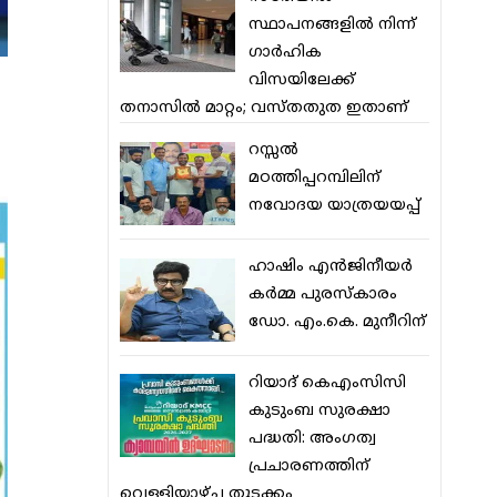
സ്ഥാപനങ്ങളില്‍ നിന്ന്
ഗാര്‍ഹിക
വിസയിലേക്ക്
തനാസില്‍ മാറ്റം; വസ്തതുത ഇതാണ്
റസ്സല്‍
മഠത്തിപ്പറമ്പിലിന്
നവോദയ യാത്രയയപ്പ്
ഹാഷിം എന്‍ജിനീയര്‍
കര്‍മ്മ പുരസ്‌കാരം
ഡോ. എം.കെ. മുനീറിന്
റിയാദ് കെഎംസിസി
കുടുംബ സുരക്ഷാ
പദ്ധതി: അംഗത്വ
പ്രചാരണത്തിന്
വെള്ളിയാഴ്ച തുടക്കം