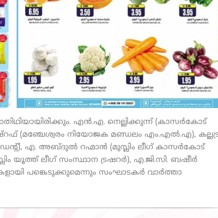
ാതിഥിയായിരിക്കും. എന്‍.എ. നെല്ലിക്കുന്ന് (കാസര്‍കോട്
് (മഞ്ചേശ്വരം നിയോജക മണ്ഡലം എം.എല്‍.എ), കല്ലട്
ഡന്റ്), എ. അബ്ദുല്‍ റഹ്മാന്‍ (മുസ്ലിം ലീഗ് കാസര്‍കോട്
്ലിം യൂത്ത് ലീഗ് സംസ്ഥാന ട്രഷറര്‍), എ.ജി.സി. ബഷീര്‍
ഥികളായി പങ്കെടുക്കുമെന്നും സംഘാടകര്‍ വാര്‍ത്താ