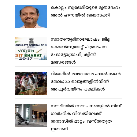
കൊല്ലം സ്വദേശിയുടെ മൃതദേഹം
അല്‍ ഹസയില്‍ ഖബറടക്കി
സ്വാതന്ത്ര്യദിനാഘോഷം: ജിദ്ദ
കോണ്‍സുലേറ്റ് ചിത്രരചന,
ഫോട്ടോഗ്രാഫി, ക്വിസ്
മത്സരങ്ങള്‍
റിയാദില്‍ രാജ്യാന്തര ഫാല്‍ക്കണ്‍
ലേലം; 25 രാജ്യങ്ങളില്‍നിന്ന്
അപൂര്‍വയിനം പക്ഷികള്‍
സൗദിയില്‍ സ്ഥാപനങ്ങളില്‍ നിന്ന്
ഗാര്‍ഹിക വിസയിലേക്ക്
തനാസില്‍ മാറ്റം; വസ്തതുത
ഇതാണ്