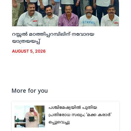
റസ്സല്‍ മഠത്തിപ്പറമ്പിലിന് നവോദയ
യാത്രയയപ്പ്
AUGUST 5, 2026
More for you
പശ്ചിമേഷ്യയില്‍ പുതിയ
പ്രതിരോധ സഖ്യം; ‘മക്ക കരാര്‍’
ഒപ്പുവെച്ചു