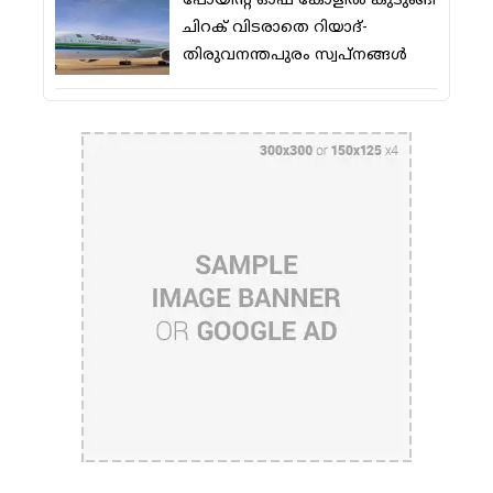
പോയിന്റ് ഓഫ് കോളില്‍ കുടുങ്ങി
ചിറക് വിടരാതെ റിയാദ്-
തിരുവനന്തപുരം സ്വപ്നങ്ങള്‍