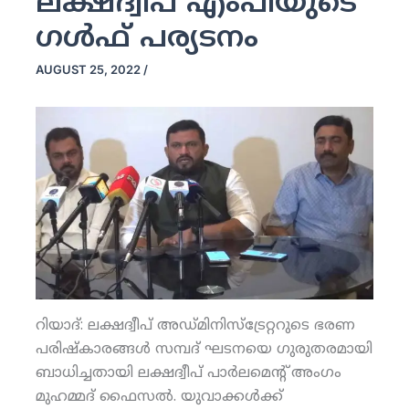
ലക്ഷദ്വീപ് എംപിയുടെ
ഗള്‍ഫ് പര്യടനം
AUGUST 25, 2022
/
റിയാദ്: ലക്ഷദ്വീപ് അഡ്മിനിസ്‌ട്രേറ്ററുടെ ഭരണ
പരിഷ്‌കാരങ്ങള്‍ സമ്പദ് ഘടനയെ ഗുരുതരമായി
ബാധിച്ചതായി ലക്ഷദ്വീപ് പാര്‍ലമെന്റ് അംഗം
മുഹമ്മദ് ഫൈസല്‍. യുവാക്കള്‍ക്ക്