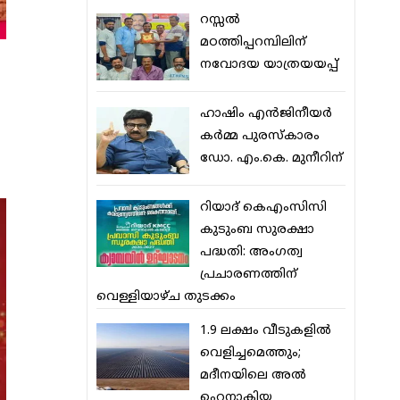
റസ്സല്‍
മഠത്തിപ്പറമ്പിലിന്
നവോദയ യാത്രയയപ്പ്
ഹാഷിം എന്‍ജിനീയര്‍
കര്‍മ്മ പുരസ്‌കാരം
ഡോ. എം.കെ. മുനീറിന്
റിയാദ് കെഎംസിസി
കുടുംബ സുരക്ഷാ
പദ്ധതി: അംഗത്വ
പ്രചാരണത്തിന്
വെള്ളിയാഴ്ച തുടക്കം
1.9 ലക്ഷം വീടുകളില്‍
വെളിച്ചമെത്തും;
മദീനയിലെ അല്‍
ഹെനാകിയ