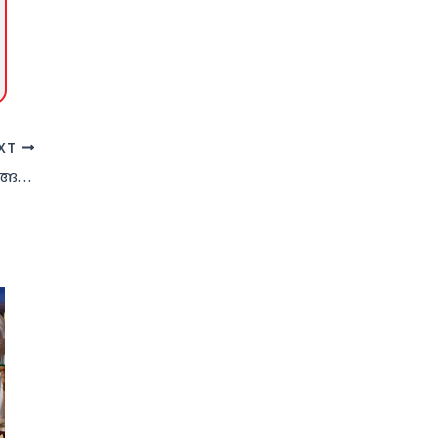
XT
സൗദി അറേബ്യ കുതിക്കുന്നു; ലുലു ജനങ്ങളിലേയ്ക്ക് ഇറങ്ങിച്ചെല്ലും: എംഎ യൂസഫലി