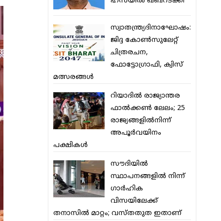
ഹസയില്‍ ഖബറടക്കി
സ്വാതന്ത്ര്യദിനാഘോഷം:
ജിദ്ദ കോണ്‍സുലേറ്റ്
ചിത്രരചന,
ഫോട്ടോഗ്രാഫി, ക്വിസ്
മത്സരങ്ങള്‍
റിയാദില്‍ രാജ്യാന്തര
ഫാല്‍ക്കണ്‍ ലേലം; 25
രാജ്യങ്ങളില്‍നിന്ന്
അപൂര്‍വയിനം
പക്ഷികള്‍
സൗദിയില്‍
സ്ഥാപനങ്ങളില്‍ നിന്ന്
ഗാര്‍ഹിക
വിസയിലേക്ക്
തനാസില്‍ മാറ്റം; വസ്തതുത ഇതാണ്