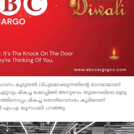
 സേവനം കൂടുതല്‍ വിപുലമാക്കുന്നതിന്റെ ഭാഗമായാണ്
 ഏറ്റവും മികച്ച ഷോപ്പിങ്ങ് അനുഭവം തുവൈഖിലെ ലുലു
ികസനത്തിനൊപ്പം മികച്ച തൊഴിലവസരം കൂടിയാണ്
്‍മാന്‍ എം.എ യൂസഫലി പറഞ്ഞു.