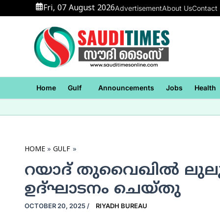
Skip
Fri, 07 August 2026
Advertisement
About Us
Contact
to
content
Home
Gulf
Announcements
Jobs
Health
HOME
GULF
റയാദ് തുവൈഖില്‍ ലുലു ഹൈ
ഉദ്ഘാടനം ചെയ്തു
OCTOBER 20, 2025
/
RIYADH BUREAU