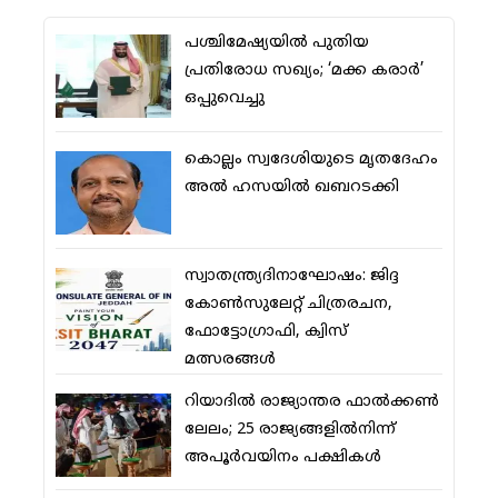
പശ്ചിമേഷ്യയില്‍ പുതിയ
പ്രതിരോധ സഖ്യം; ‘മക്ക കരാര്‍’
ഒപ്പുവെച്ചു
കൊല്ലം സ്വദേശിയുടെ മൃതദേഹം
അല്‍ ഹസയില്‍ ഖബറടക്കി
സ്വാതന്ത്ര്യദിനാഘോഷം: ജിദ്ദ
കോണ്‍സുലേറ്റ് ചിത്രരചന,
ഫോട്ടോഗ്രാഫി, ക്വിസ്
മത്സരങ്ങള്‍
റിയാദില്‍ രാജ്യാന്തര ഫാല്‍ക്കണ്‍
ലേലം; 25 രാജ്യങ്ങളില്‍നിന്ന്
അപൂര്‍വയിനം പക്ഷികള്‍