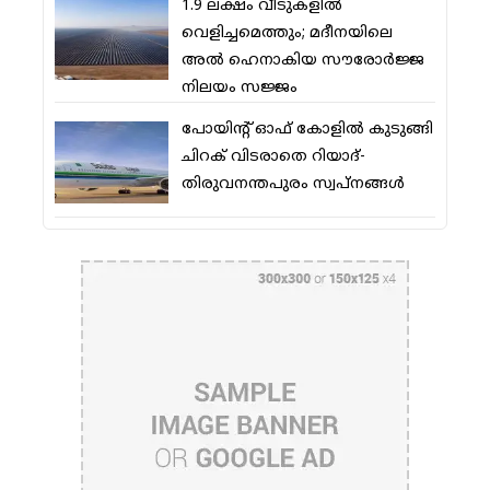
1.9 ലക്ഷം വീടുകളില്‍
വെളിച്ചമെത്തും; മദീനയിലെ
അല്‍ ഹെനാകിയ സൗരോര്‍ജ്ജ
നിലയം സജ്ജം
പോയിന്റ് ഓഫ് കോളില്‍ കുടുങ്ങി
ചിറക് വിടരാതെ റിയാദ്-
തിരുവനന്തപുരം സ്വപ്നങ്ങള്‍