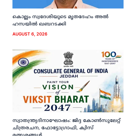
കൊല്ലം സ്വദേശിയുടെ മൃതദേഹം അല്‍
ഹസയില്‍ ഖബറടക്കി
AUGUST 6, 2026
സ്വാതന്ത്ര്യദിനാഘോഷം: ജിദ്ദ കോണ്‍സുലേറ്റ്
ചിത്രരചന, ഫോട്ടോഗ്രാഫി, ക്വിസ്
മത്സരങ്ങള്‍