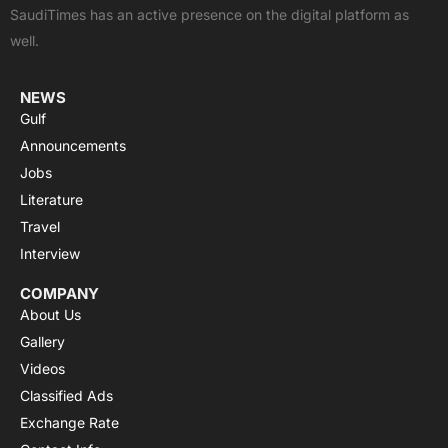
o
t
e
p
r
SaudiTimes has an active presence on the digital platform as
k
e
p
a
well.
r
m
NEWS
Gulf
Announcements
Jobs
Literature
Travel
Interview
COMPANY
About Us
Gallery
Videos
Classified Ads
Exchange Rate