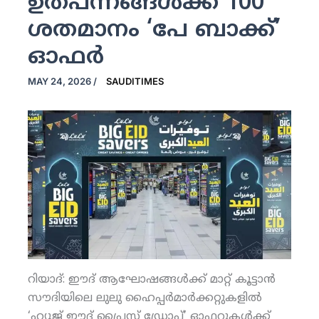
ഉത്പന്നങ്ങള്‍ക്ക് 100
ശതമാനം ‘പേ ബാക്ക്’
ഓഫര്‍
MAY 24, 2026
/
SAUDITIMES
റിയാദ്: ഈദ് ആഘോഷങ്ങള്‍ക്ക് മാറ്റ് കൂട്ടാന്‍
സൗദിയിലെ ലുലു ഹൈപ്പര്‍മാര്‍ക്കറ്റുകളില്‍
‘ഹ്യൂജ് ഈദ് പ്രൈസ് ഡ്രോപ്’ ഓഫറുകള്‍ക്ക്