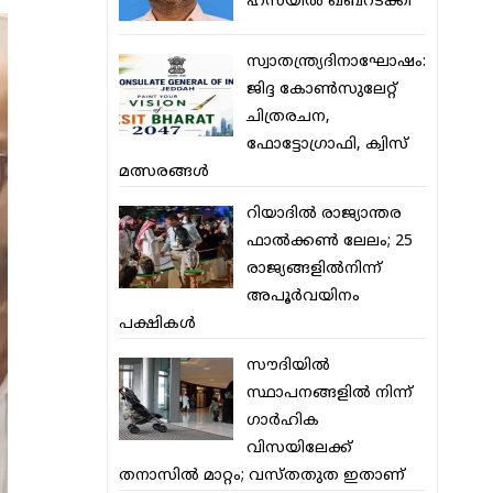
ഹസയില്‍ ഖബറടക്കി
സ്വാതന്ത്ര്യദിനാഘോഷം:
ജിദ്ദ കോണ്‍സുലേറ്റ്
ചിത്രരചന,
ഫോട്ടോഗ്രാഫി, ക്വിസ്
മത്സരങ്ങള്‍
റിയാദില്‍ രാജ്യാന്തര
ഫാല്‍ക്കണ്‍ ലേലം; 25
രാജ്യങ്ങളില്‍നിന്ന്
അപൂര്‍വയിനം
പക്ഷികള്‍
സൗദിയില്‍
സ്ഥാപനങ്ങളില്‍ നിന്ന്
ഗാര്‍ഹിക
വിസയിലേക്ക്
തനാസില്‍ മാറ്റം; വസ്തതുത ഇതാണ്