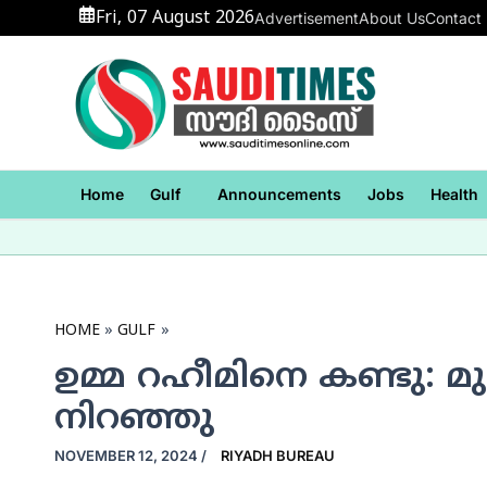
Skip
Fri, 07 August 2026
Advertisement
About Us
Contact
to
content
Home
Gulf
Announcements
Jobs
Health
HOME
GULF
ഉമ്മ റഹീമിനെ കണ്ടു: മ
നിറഞ്ഞു
NOVEMBER 12, 2024
/
RIYADH BUREAU