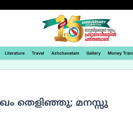
Literature
Travel
Azhchavatam
Gallery
Money Tran
ുഖം തെളിഞ്ഞു; മനസ്സു