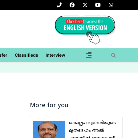
P
F
X
Y
W
h
a
-
o
h
o
c
t
u
a
n
e
w
t
t
e
b
i
u
s
-
o
t
b
a
a
o
t
e
p
l
k
e
p
t
r
sfer
Classifieds
Interview
More for you
കൊല്ലം സ്വദേശിയുടെ
മൃതദേഹം അല്‍