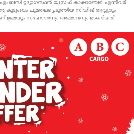
, എംബസി ഉദ്യാഗസ്ഥന്‍ യൂസഫ് കാക്കഞ്ചേരി എന്നിവര്‍
െ കുടുംബം ചുമതലപ്പെടുത്തിയ സിദ്ധീഖ് തുവ്വൂരും
്ഞാണ് ഉമ്മയും സഹോദരനും അമ്മാവനും മടങ്ങിയത്.