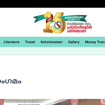
Literature
Travel
Azhchavatam
Gallery
Money Tran
സംഗമം