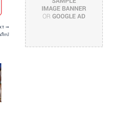
XT
്കീസ്