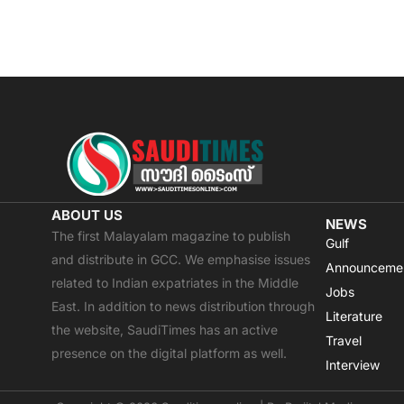
ABOUT US
NEWS
The first Malayalam magazine to publish
Gulf
and distribute in GCC. We emphasise issues
Announceme
related to Indian expatriates in the Middle
Jobs
East. In addition to news distribution through
Literature
the website, SaudiTimes has an active
Travel
presence on the digital platform as well.
Interview