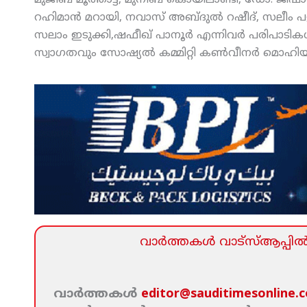
മുജീബ് മൂത്താട്ട്, മുനീബ് കൊയിലാണ്ടി, ഡോ. ജിഷ
റഹിമാന്‍ മറായി, നവാസ് അബ്ദുല്‍ റഷീദ്, സലീം പള
സലാം ഇടുക്കി,ഷഫീഖ് പാനൂര്‍ എന്നിവര്‍ പരിപാടിക
സ്വാഗതവും സോഷ്യല്‍ കമ്മിറ്റി കണ്‍വീനര്‍ മൊഹിയുദ
വാര്‍ത്തകള്‍ വാട്‌സ്‌ആപ്പില്‍ 
വാര്‍ത്തകള്‍
editor@sauditimesonline.