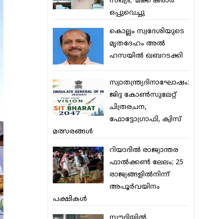
സഖ്യം; ‘മക്ക കരാര്‍’
ഒപ്പുവെച്ചു
കൊല്ലം സ്വദേശിയുടെ
മൃതദേഹം അല്‍
ഹസയില്‍ ഖബറടക്കി
സ്വാതന്ത്ര്യദിനാഘോഷം:
ജിദ്ദ കോണ്‍സുലേറ്റ്
ചിത്രരചന,
ഫോട്ടോഗ്രാഫി, ക്വിസ്
മത്സരങ്ങള്‍
റിയാദില്‍ രാജ്യാന്തര
ഫാല്‍ക്കണ്‍ ലേലം; 25
രാജ്യങ്ങളില്‍നിന്ന്
അപൂര്‍വയിനം
പക്ഷികള്‍
സൗദിയില്‍