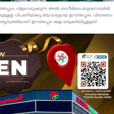
ത്തപ്പഴം വിളവെടുക്കുന്ന അല്‍ ഖസീമിലെ ബുറൈദയില്‍
ുറത്തുമുളള വിപണിയ്ക്കു ആവശ്യമായ ഈത്തപ്പഴം വിതരണം
്വത്തിലാണ് ഈത്തപ്പഴ മേള ഒരുക്കിയിട്ടുളളത്.