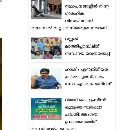
സ്ഥാപനങ്ങളില്‍ നിന്ന്
ഗാര്‍ഹിക
വിസയിലേക്ക്
തനാസില്‍ മാറ്റം; വസ്തതുത ഇതാണ്
റസ്സല്‍
മഠത്തിപ്പറമ്പിലിന്
നവോദയ യാത്രയയപ്പ്
ഹാഷിം എന്‍ജിനീയര്‍
കര്‍മ്മ പുരസ്‌കാരം
ഡോ. എം.കെ. മുനീറിന്
റിയാദ് കെഎംസിസി
കുടുംബ സുരക്ഷാ
പദ്ധതി: അംഗത്വ
പ്രചാരണത്തിന്
വെള്ളിയാഴ്ച തുടക്കം