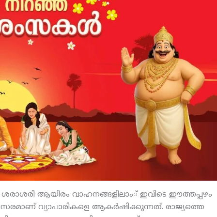
വും ശരാശരി ആയിരം വാഹനങ്ങളിലാം് ഇവിടെ ഈത്തപ്പഴം
സരമാണ് വ്യാപാരികളെ ആകര്‍ഷിക്കുന്നത്. രാജ്യത്തെ