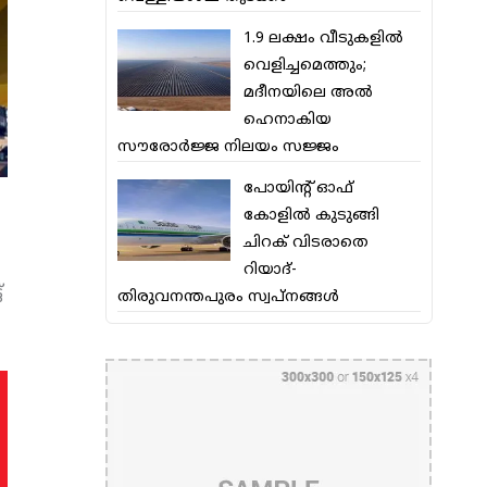
1.9 ലക്ഷം വീടുകളില്‍
വെളിച്ചമെത്തും;
മദീനയിലെ അല്‍
ഹെനാകിയ
സൗരോര്‍ജ്ജ നിലയം സജ്ജം
പോയിന്റ് ഓഫ്
കോളില്‍ കുടുങ്ങി
ചിറക് വിടരാതെ
റിയാദ്-
്
തിരുവനന്തപുരം സ്വപ്നങ്ങള്‍