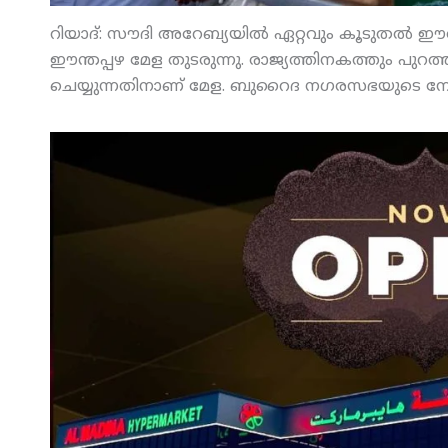
റിയാദ്: സൗദി അറേബ്യയില്‍ ഏറ്റവും കൂടുതല്‍ ഈ
ഈന്തപ്പഴ മേള തുടരുന്നു. രാജ്യത്തിനകത്തും പ
ചെയ്യുന്നതിനാണ് മേള. ബുറൈദ നഗരസഭയുടെ നേതൃത