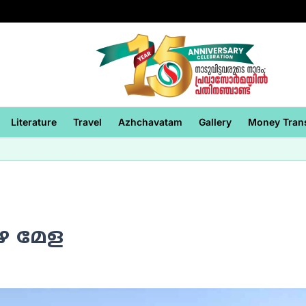
Literature
Travel
Azhchavatam
Gallery
Money Tran
ഴ മേള