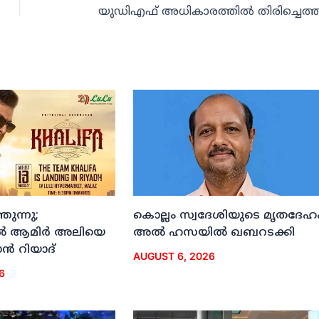
ുന്നു;
കൊല്ലം സ്വദേശിയുടെ മൃതദേഹ
ല്‍ ആമിര്‍ അലിയെ
അല്‍ ഹസയില്‍ ഖബറടക്കി
്‍ റിയാദ്
AUGUST 6, 2026
6