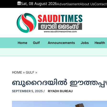
Skip
Sat, 08 August 2026
Advertisement
About Us
Contact
to
content
Home
Gulf
Announcements
Jobs
Health
HOME
GULF
ബുറൈദയില്‍ ഈത്തപ്പ
SEPTEMBER 5, 2025
/
RIYADH BUREAU