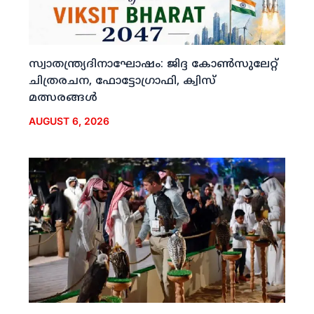
സ്വാതന്ത്ര്യദിനാഘോഷം: ജിദ്ദ കോണ്‍സുലേറ്റ്
ചിത്രരചന, ഫോട്ടോഗ്രാഫി, ക്വിസ്
മത്സരങ്ങള്‍
AUGUST 6, 2026