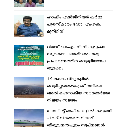
ഹാഷിം എന്‍ജിനീയര്‍ കര്‍മ്മ
പുരസ്‌കാരം ഡോ. എം.കെ.
മുനീറിന്
റിയാദ് കെഎംസിസി കുടുംബ
സുരക്ഷാ പദ്ധതി: അംഗത്വ
പ്രചാരണത്തിന് വെള്ളിയാഴ്ച
തുടക്കം
1.9 ലക്ഷം വീടുകളില്‍
വെളിച്ചമെത്തും; മദീനയിലെ
അല്‍ ഹെനാകിയ സൗരോര്‍ജ്ജ
നിലയം സജ്ജം
പോയിന്റ് ഓഫ് കോളില്‍ കുടുങ്ങി
ചിറക് വിടരാതെ റിയാദ്-
തിരുവനന്തപുരം സ്വപ്നങ്ങള്‍