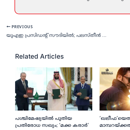
PREVIOUS
യുഎഇ പ്രസിഡന്റ് സൗദിയില്‍; പലസ്തീന്‍ വിഷയം ചര്‍ച്ച ചെയ്തു
Related Articles
പശ്ചിമേഷ്യയില്‍ പുതിയ
‘ഖലീഫ’യെത്ത
പ്രതിരോധ സഖ്യം; ‘മക്ക കരാര്‍’
മാമ്പറയ്ക്ക