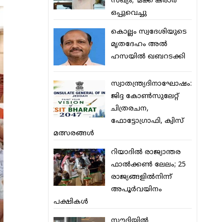
സഖ്യം; ‘മക്ക കരാര്‍’
ഒപ്പുവെച്ചു
കൊല്ലം സ്വദേശിയുടെ
മൃതദേഹം അല്‍
ഹസയില്‍ ഖബറടക്കി
സ്വാതന്ത്ര്യദിനാഘോഷം:
ജിദ്ദ കോണ്‍സുലേറ്റ്
ചിത്രരചന,
ഫോട്ടോഗ്രാഫി, ക്വിസ്
മത്സരങ്ങള്‍
റിയാദില്‍ രാജ്യാന്തര
ഫാല്‍ക്കണ്‍ ലേലം; 25
രാജ്യങ്ങളില്‍നിന്ന്
അപൂര്‍വയിനം
പക്ഷികള്‍
സൗദിയില്‍