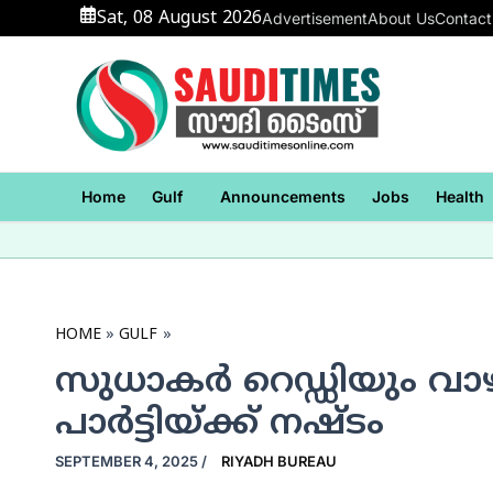
Skip
Sat, 08 August 2026
Advertisement
About Us
Contact
to
content
Home
Gulf
Announcements
Jobs
Health
HOME
GULF
സുധാകര്‍ റെഡ്ഡിയും വാഴൂ
പാര്‍ട്ടിയ്ക്ക് നഷ്ടം
SEPTEMBER 4, 2025
/
RIYADH BUREAU