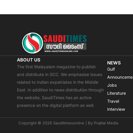
ABOUT US
NEWS
The first Malayalam magazine to publish
Gulf
and distribute in GCC. We emphasise issues
Announceme
related to Indian expatriates in the Middle
Jobs
East. In addition to news distribution through
Literature
the website, SaudiTimes has an active
Travel
presence on the digital platform as well.
Interview
Copyright © 2026 Sauditimesonline | By
Prajital Media