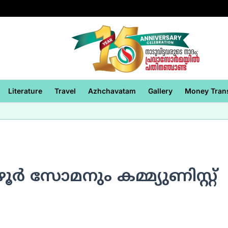
Literature
Travel
Azhchavatam
Gallery
Money Tran
ര്‍ സോമനും കമ്മ്യുണിസ്റ്റ്