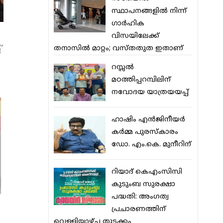
സ്ഥാപനങ്ങളില്‍ നിന്ന്
ഗാര്‍ഹിക
വിസയിലേക്ക്
്
തനാസില്‍ മാറ്റം; വസ്തതുത ഇതാണ്
റസ്സല്‍
മഠത്തിപ്പറമ്പിലിന്
നവോദയ യാത്രയയപ്പ്
ഹാഷിം എന്‍ജിനീയര്‍
കര്‍മ്മ പുരസ്‌കാരം
ഡോ. എം.കെ. മുനീറിന്
റിയാദ് കെഎംസിസി
കുടുംബ സുരക്ഷാ
പദ്ധതി: അംഗത്വ
പ്രചാരണത്തിന്
വെള്ളിയാഴ്ച തുടക്കം