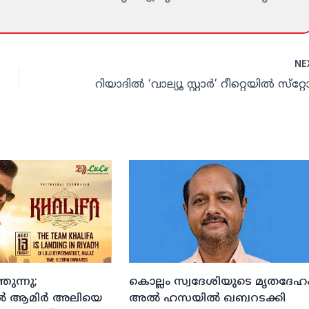
NE
ുന്നു;
കൊല്ലം സ്വദേശിയുടെ മൃതദേഹ
ല്‍ ആമിര്‍ അലിയെ
അല്‍ ഹസയില്‍ ഖബറടക്കി