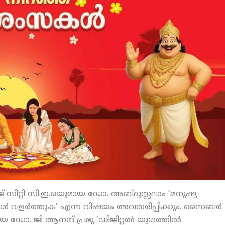
ജ് സിറ്റി സി.ഇ.ഒയുമായ ഡോ. അബ്ദുസ്സലാം ‘മനുഷ്യ-
ള്‍ വളര്‍ത്തുക’ എന്ന വിഷയം അവതരിപ്പിക്കും. സൈബര്‍
ഡോ. ജി ആനന്ദ് പ്രഭു ‘ഡിജിറ്റല്‍ യുഗത്തില്‍