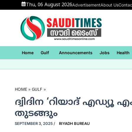
Skip
Thu, 06 August 2026
Advertisement
About Us
Contac
to
content
Home
Gulf
Announcements
Jobs
Health
HOME
GULF
ദ്വിദിന ‘റിയാദ് എഡ്യൂ 
തുടങ്ങും
SEPTEMBER 3, 2025
/
RIYADH BUREAU