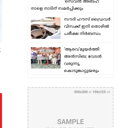
‘സെവന്‍ അബഹ’
നാളെ നാടിന് സമര്‍പ്പിക്കും
സൗദി ഹൗസ് ഡ്രൈവര്‍
വിസക്ക് ഇനി തൊഴില്‍
പരീക്ഷ നിര്‍ബന്ധം
‘ആരവ’മുയര്‍ത്തി
,
അന്‍സിബ; വേടന്‍
വരുന്നു,
കൊടുങ്കാറ്റുയരും