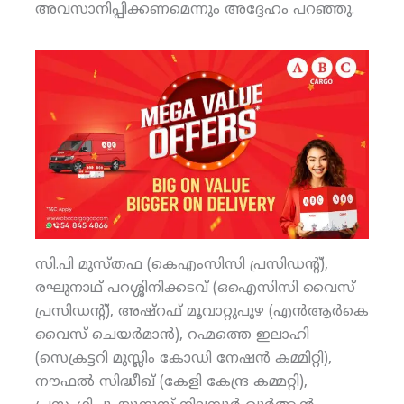
അവസാനിപ്പിക്കണമെന്നും അദ്ദേഹം പറഞ്ഞു.
സി.പി മുസ്തഫ (കെഎംസിസി പ്രസിഡന്റ്),
രഘുനാഥ് പറശ്ശിനിക്കടവ് (ഒഐസിസി വൈസ്
പ്രസിഡന്റ്), അഷ്‌റഫ് മൂവാറ്റുപുഴ (എന്‍ആര്‍കെ
വൈസ് ചെയര്‍മാന്‍), റഹ്മത്തെ ഇലാഹി
(സെക്രട്ടറി മുസ്ലിം കോഡി നേഷന്‍ കമ്മിറ്റി),
നൗഫല്‍ സിദ്ധീഖ് (കേളി കേന്ദ്ര കമ്മറ്റി),