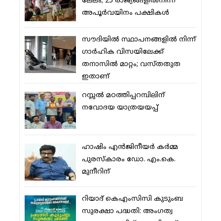
ലേലം; 25 രാജ്യങ്ങളില്‍നിന്ന്
അപൂര്‍വയിനം പക്ഷികള്‍
സൗദിയില്‍ സ്ഥാപനങ്ങളില്‍ നിന്ന്
ഗാര്‍ഹിക വിസയിലേക്ക്
തനാസില്‍ മാറ്റം; വസ്തതുത
ഇതാണ്
റസ്സല്‍ മഠത്തിപ്പറമ്പിലിന്
നവോദയ യാത്രയയപ്പ്
ഹാഷിം എന്‍ജിനീയര്‍ കര്‍മ്മ
പുരസ്‌കാരം ഡോ. എം.കെ.
മുനീറിന്
റിയാദ് കെഎംസിസി കുടുംബ
സുരക്ഷാ പദ്ധതി: അംഗത്വ