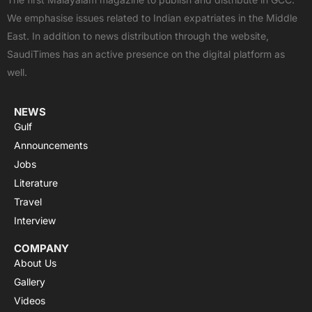
b
i
u
s
a
We emphasise issues related to Indian expatriates in the Middle
o
t
b
a
g
East. In addition to news distribution through the website,
o
t
e
p
r
SaudiTimes has an active presence on the digital platform as
k
e
p
a
well.
r
m
NEWS
Gulf
Announcements
Jobs
Literature
Travel
Interview
COMPANY
About Us
Gallery
Videos