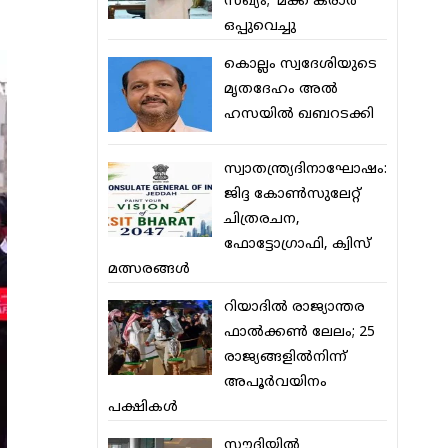
സഖ്യം; ‘മക്ക കരാര്‍’
ഒപ്പുവെച്ചു
കൊല്ലം സ്വദേശിയുടെ
മൃതദേഹം അല്‍
ഹസയില്‍ ഖബറടക്കി
സ്വാതന്ത്ര്യദിനാഘോഷം:
ജിദ്ദ കോണ്‍സുലേറ്റ്
ചിത്രരചന,
ഫോട്ടോഗ്രാഫി, ക്വിസ്
മത്സരങ്ങള്‍
റിയാദില്‍ രാജ്യാന്തര
ഫാല്‍ക്കണ്‍ ലേലം; 25
രാജ്യങ്ങളില്‍നിന്ന്
അപൂര്‍വയിനം
പക്ഷികള്‍
സൗദിയില്‍