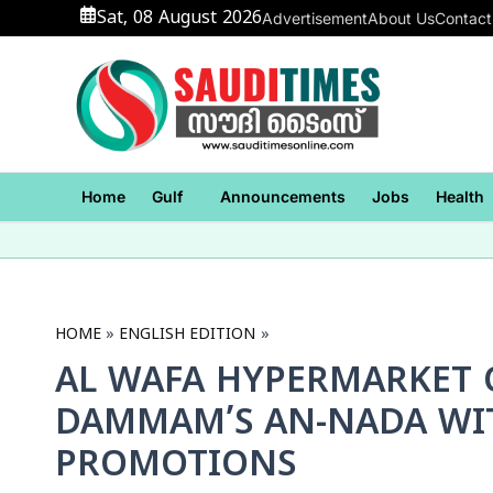
Skip
Sat, 08 August 2026
Advertisement
About Us
Contact
to
content
Home
Gulf
Announcements
Jobs
Health
HOME
ENGLISH EDITION
AL WAFA HYPERMARKET 
DAMMAM’S AN-NADA WIT
PROMOTIONS