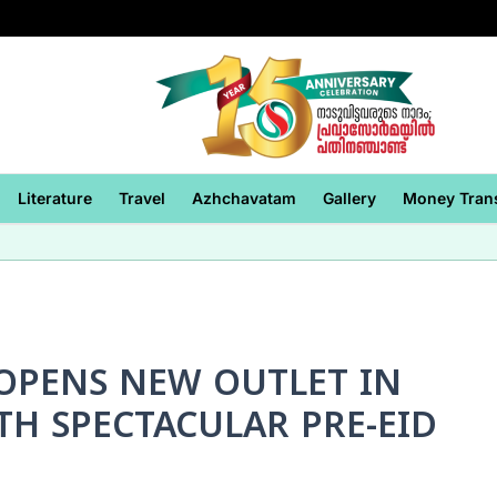
Literature
Travel
Azhchavatam
Gallery
Money Tran
OPENS NEW OUTLET IN
H SPECTACULAR PRE-EID