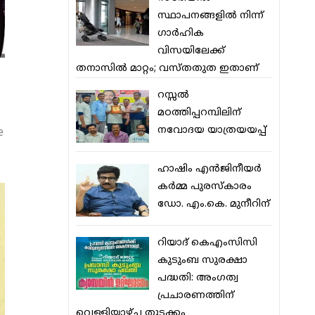
സ്ഥാപനങ്ങളില്‍ നിന്ന്
ഗാര്‍ഹിക
വിസയിലേക്ക്
തനാസില്‍ മാറ്റം; വസ്തതുത ഇതാണ്
റസ്സല്‍
മഠത്തിപ്പറമ്പിലിന്
നവോദയ യാത്രയയപ്പ്
e
ഹാഷിം എന്‍ജിനീയര്‍
കര്‍മ്മ പുരസ്‌കാരം
ഡോ. എം.കെ. മുനീറിന്
റിയാദ് കെഎംസിസി
കുടുംബ സുരക്ഷാ
പദ്ധതി: അംഗത്വ
പ്രചാരണത്തിന്
വെള്ളിയാഴ്ച തുടക്കം