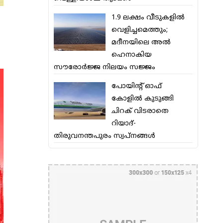
1.9 ലക്ഷം വീടുകളില്‍
വെളിച്ചമെത്തും;
മദീനയിലെ അല്‍
ഹെനാകിയ
സൗരോര്‍ജ്ജ നിലയം സജ്ജം
പോയിന്റ് ഓഫ്
കോളില്‍ കുടുങ്ങി
ചിറക് വിടരാതെ
റിയാദ്-
തിരുവനന്തപുരം സ്വപ്നങ്ങള്‍