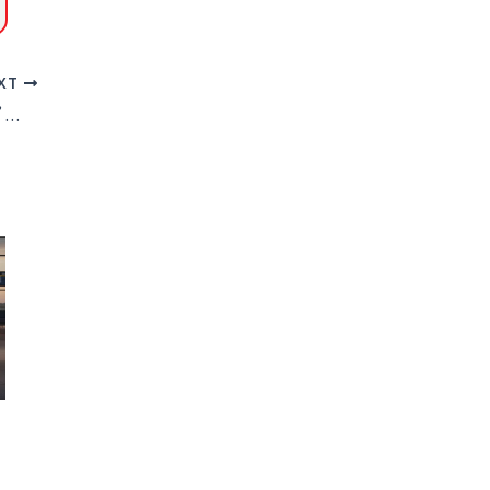
XT
പ്രവാസി വകുപ്പ് മുഖ്യമന്ത്രി ഏറ്റെടുത്തത് സ്വാഗതാര്‍ഹം: റിയാദ് ഒഐസിസി