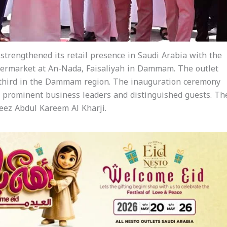
trengthened its retail presence in Saudi Arabia with the
permarket at An-Nada, Faisaliyah in Dammam. The outlet
 third in the Dammam region. The inauguration ceremony
f prominent business leaders and distinguished guests. Th
eez Abdul Kareem Al Kharji.