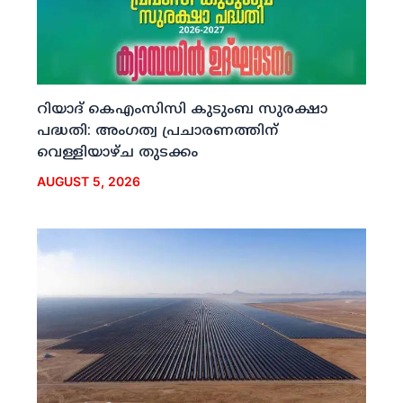
റിയാദ് കെഎംസിസി കുടുംബ സുരക്ഷാ
പദ്ധതി: അംഗത്വ പ്രചാരണത്തിന്
വെള്ളിയാഴ്ച തുടക്കം
AUGUST 5, 2026