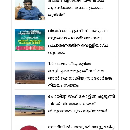
ഹാഷിം എന്‍ജിനീയര്‍ കര്‍മ്മ
പുരസ്‌കാരം ഡോ. എം.കെ.
മുനീറിന്
റിയാദ് കെഎംസിസി കുടുംബ
സുരക്ഷാ പദ്ധതി: അംഗത്വ
പ്രചാരണത്തിന് വെള്ളിയാഴ്ച
തുടക്കം
1.9 ലക്ഷം വീടുകളില്‍
വെളിച്ചമെത്തും; മദീനയിലെ
അല്‍ ഹെനാകിയ സൗരോര്‍ജ്ജ
നിലയം സജ്ജം
പോയിന്റ് ഓഫ് കോളില്‍ കുടുങ്ങി
ചിറക് വിടരാതെ റിയാദ്-
തിരുവനന്തപുരം സ്വപ്നങ്ങള്‍
സൗദിയിൽ പാമ്പുകടിയേറ്റു മരിച്ച