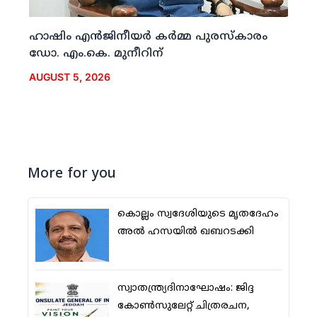
ഹാഷിം എന്‍ജിനീയര്‍ കര്‍മ്മ പുരസ്‌കാരം
ഡോ. എം.കെ. മുനീറിന്
AUGUST 5, 2026
More for you
കൊല്ലം സ്വദേശിയുടെ മൃതദേഹം
അല്‍ ഹസയില്‍ ഖബറടക്കി
സ്വാതന്ത്ര്യദിനാഘോഷം: ജിദ്ദ
കോണ്‍സുലേറ്റ് ചിത്രരചന,