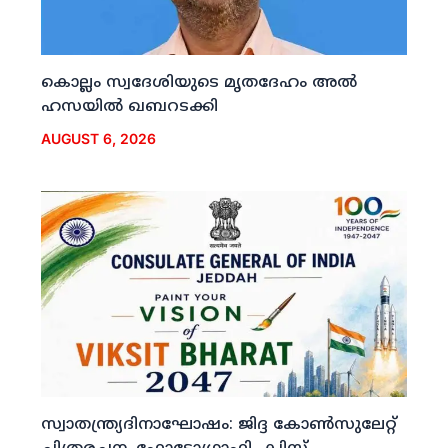
കൊല്ലം സ്വദേശിയുടെ മൃതദേഹം അല്‍
ഹസയില്‍ ഖബറടക്കി
AUGUST 6, 2026
സ്വാതന്ത്ര്യദിനാഘോഷം: ജിദ്ദ കോണ്‍സുലേറ്റ്